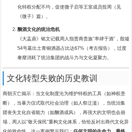
化特权分配不均，促使微子启等王室成员投周（见
《微子》篇）。
酗酒文化的统治危机
《大盂鼎》铭文记载周人指责商贵族"率肆于酒"，殷墟
54号墓出土青铜酒器占比达67%（考古报告），过度
奢靡消耗了统治集团的战斗力与文化凝聚力。
文化转型失败的历史教训
商朝灭亡揭示：当文化制度沦为维护特权的工具（如神权垄
断），当暴力仪式取代社会治理（如人祭泛滥），当统治集
团丧失文化自省能力（如酗酒成风），再强大的文明也会崩
塌，周人以"敬天保民"重构文化体系，恰恰反衬出商代文化异
化的致命性，这一案例警示我们：
任何文明的生命力，最终