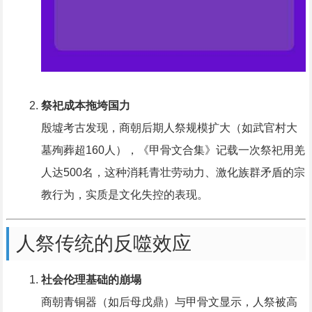
祭祀成本拖垮国力
殷墟考古发现，商朝后期人祭规模扩大（如武官村大
墓殉葬超160人），《甲骨文合集》记载一次祭祀用羌
人达500名，这种消耗青壮劳动力、激化族群矛盾的宗
教行为，实质是文化失控的表现。
人祭传统的反噬效应
社会伦理基础的崩塌
商朝青铜器（如后母戊鼎）与甲骨文显示，人祭被高