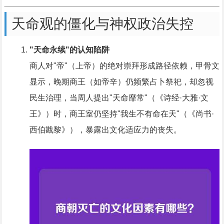
天命观的僵化与神权政治失控
"天命永续"的认知陷阱
商人对"帝"（上帝）的绝对崇拜形成路径依赖，甲骨文
显示，晚期商王（如帝辛）仍频繁占卜祭祀，却忽视
民生治理，当周人提出"天命靡常"（《诗经·大雅·文
王》）时，商王室仍坚持"我生不有命在天"（《尚书·
西伯戡黎》），暴露出文化适应力的丧失。