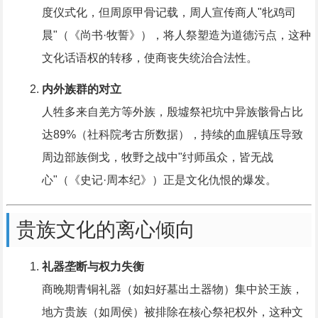
度仪式化，但周原甲骨记载，周人宣传商人"牝鸡司
晨"（《尚书·牧誓》），将人祭塑造为道德污点，这种
文化话语权的转移，使商丧失统治合法性。
内外族群的对立
人牲多来自羌方等外族，殷墟祭祀坑中异族骸骨占比
达89%（社科院考古所数据），持续的血腥镇压导致
周边部族倒戈，牧野之战中"纣师虽众，皆无战
心"（《史记·周本纪》）正是文化仇恨的爆发。
贵族文化的离心倾向
礼器垄断与权力失衡
商晚期青铜礼器（如妇好墓出土器物）集中於王族，
地方贵族（如周侯）被排除在核心祭祀权外，这种文