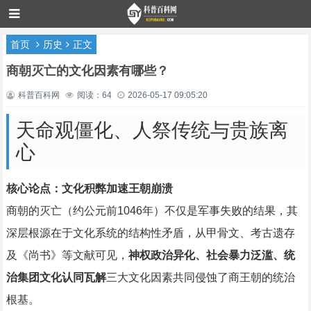
首页
历史
正文
商朝灭亡的文化因素有哪些？
科普百科网
阅读：64
2026-05-17 09:05:20
天命观僵化、人祭传统与贵族离
心
核心论点：文化积弊加速王朝崩溃
商朝的灭亡（约公元前1046年）不仅是军事失败的结果，其
深层根源在于文化系统的结构性矛盾，从甲骨文、考古遗存
及《尚书》等文献可见，
神权政治异化、社会暴力泛滥、统
治集团文化认同瓦解
三大文化因素共同侵蚀了商王朝的统治
根基。