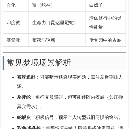
文化
富（蛇神）
白娘子
瑜伽修行中的灵
印度教
生命力（昆达里尼蛇）
性能量
基督教
堕落与诱惑
伊甸园中的古蛇
常见梦境场景解析
被蛇追赶
：可能暗示逃避现实问题，需注意近期压力
源。
杀死蛇
：象征克服障碍，但可能伴随内疚感（如压抑
真实需求）。
蛇蜕皮
：积极信号，预示个人转型或旧习惯的终结。
彩色/多头蛇
：需警惕复杂的人际关系或健康问题（民