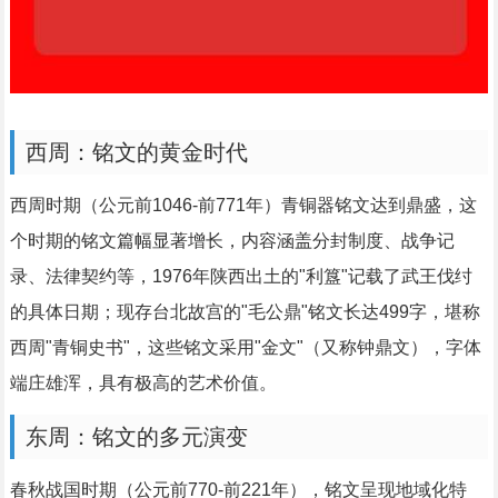
西周：铭文的黄金时代
西周时期（公元前1046-前771年）青铜器铭文达到鼎盛，这
个时期的铭文篇幅显著增长，内容涵盖分封制度、战争记
录、法律契约等，1976年陕西出土的"利簋"记载了武王伐纣
的具体日期；现存台北故宫的"毛公鼎"铭文长达499字，堪称
西周"青铜史书"，这些铭文采用"金文"（又称钟鼎文），字体
端庄雄浑，具有极高的艺术价值。
东周：铭文的多元演变
春秋战国时期（公元前770-前221年），铭文呈现地域化特