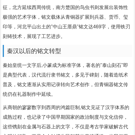
征，北方延续西周传统，南方楚国的鸟虫书则发展出装饰性
极强的艺术字体，铭文载体从青铜器扩展到兵器、货币、玺
印等，河北平山出土的"中山王厝鼎"铭文达469字，使用铁刃
刻铸技术，展现了工艺进步。
秦汉以后的铭文转型
秦始皇统一文字后,小篆成为标准字体，著名的"泰山刻石"即
是典型代表，汉代流行隶书铭文，多见于碑刻，随着造纸术
普及，铭文逐渐从实用记录转向艺术创作，但青铜器铭文传
统仍在礼器制作中延续。
从商朝的寥寥数字到西周的鸿篇巨制,铭文见证了汉字体系的
成熟过程，也记录了中国早期国家的政治制度与文化信仰，
这些镌刻在金属与石器上的文字，不仅是考古学家破解古代