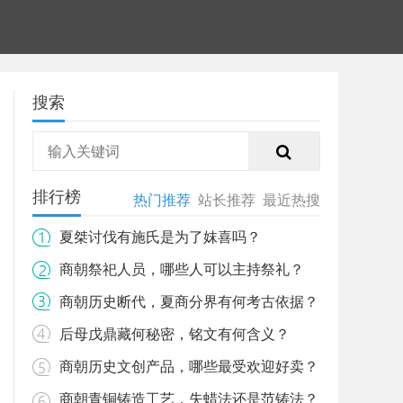
搜索
排行榜
热门推荐
站长推荐
最近热搜
夏桀讨伐有施氏是为了妺喜吗？
商朝祭祀人员，哪些人可以主持祭礼？
商朝历史断代，夏商分界有何考古依据？
后母戊鼎藏何秘密，铭文有何含义？
商朝历史文创产品，哪些最受欢迎好卖？
商朝青铜铸造工艺，失蜡法还是范铸法？