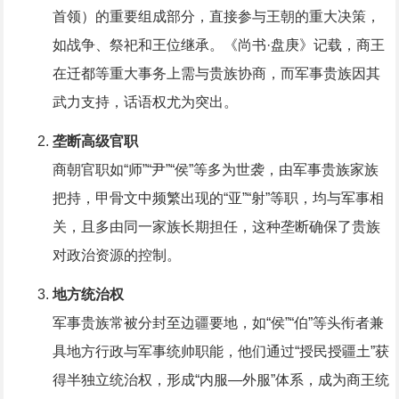
首领）的重要组成部分，直接参与王朝的重大决策，
如战争、祭祀和王位继承。《尚书·盘庚》记载，商王
在迁都等重大事务上需与贵族协商，而军事贵族因其
武力支持，话语权尤为突出。
垄断高级官职
商朝官职如“师”“尹”“侯”等多为世袭，由军事贵族家族
把持，甲骨文中频繁出现的“亚”“射”等职，均与军事相
关，且多由同一家族长期担任，这种垄断确保了贵族
对政治资源的控制。
地方统治权
军事贵族常被分封至边疆要地，如“侯”“伯”等头衔者兼
具地方行政与军事统帅职能，他们通过“授民授疆土”获
得半独立统治权，形成“内服—外服”体系，成为商王统