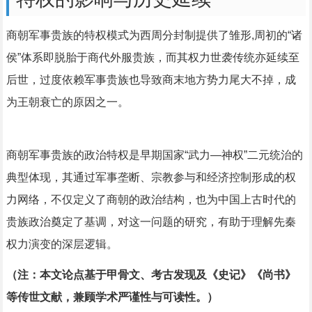
商朝军事贵族的特权模式为西周分封制提供了雏形,周初的“诸
侯”体系即脱胎于商代外服贵族，而其权力世袭传统亦延续至
后世，过度依赖军事贵族也导致商末地方势力尾大不掉，成
为王朝衰亡的原因之一。
商朝军事贵族的政治特权是早期国家“武力—神权”二元统治的
典型体现，其通过军事垄断、宗教参与和经济控制形成的权
力网络，不仅定义了商朝的政治结构，也为中国上古时代的
贵族政治奠定了基调，对这一问题的研究，有助于理解先秦
权力演变的深层逻辑。
（注：本文论点基于甲骨文、考古发现及《史记》《尚书》
等传世文献，兼顾学术严谨性与可读性。）