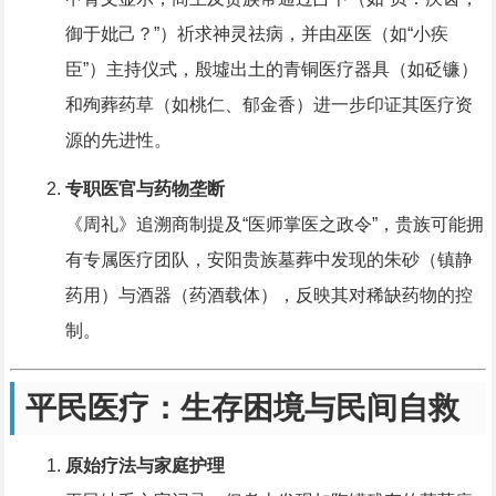
御于妣己？”）祈求神灵祛病，并由巫医（如“小疾
臣”）主持仪式，殷墟出土的青铜医疗器具（如砭镰）
和殉葬药草（如桃仁、郁金香）进一步印证其医疗资
源的先进性。
专职医官与药物垄断
《周礼》追溯商制提及“医师掌医之政令”，贵族可能拥
有专属医疗团队，安阳贵族墓葬中发现的朱砂（镇静
药用）与酒器（药酒载体），反映其对稀缺药物的控
制。
平民医疗：生存困境与民间自救
原始疗法与家庭护理