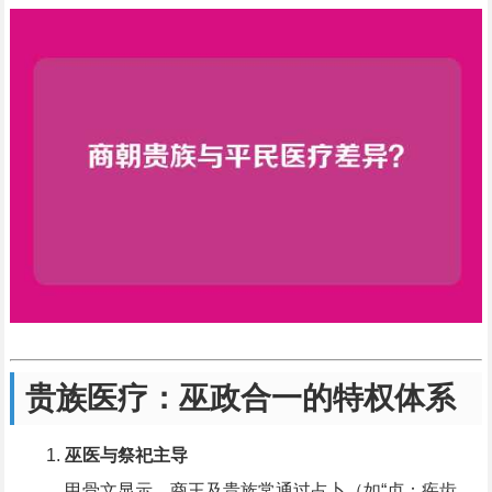
贵族医疗：巫政合一的特权体系
巫医与祭祀主导
甲骨文显示，商王及贵族常通过占卜（如“贞：疾齿，