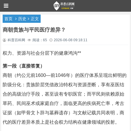
首页
历史
正文
商朝贵族与平民医疗差异？
科普百科网
阅读：65
2026-06-08 09:18:11
权力、资源与社会分层下的健康鸿沟**
第一段（直接答复）
商朝（约公元前1600—前1046年）的医疗体系呈现出鲜明的
阶级分化：贵族阶层凭借政治特权与资源垄断，享有巫医结
合的高级治疗手段，甚至设有专职医官；而平民则依赖原始
草药、民间巫术或家庭自疗，面临更高的疾病死亡率，考古
证据（如甲骨文卜辞与墓葬遗存）与文献记载共同表明，商
代的医疗差异本质上是社会权力结构在健康领域的投射。