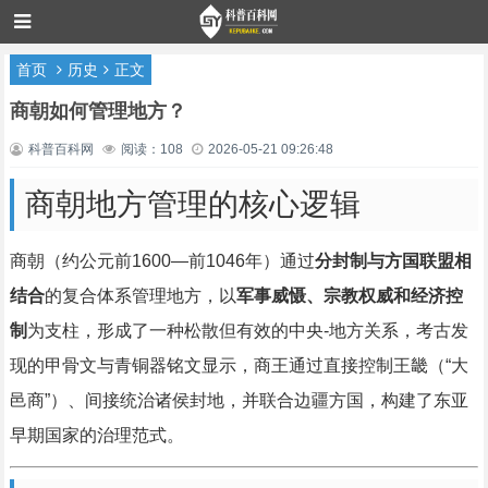
首页
历史
正文
商朝如何管理地方？
科普百科网
阅读：108
2026-05-21 09:26:48
商朝地方管理的核心逻辑
商朝（约公元前1600—前1046年）通过
分封制与方国联盟相
结合
的复合体系管理地方，以
军事威慑、宗教权威和经济控
制
为支柱，形成了一种松散但有效的中央-地方关系，考古发
现的甲骨文与青铜器铭文显示，商王通过直接控制王畿（“大
邑商”）、间接统治诸侯封地，并联合边疆方国，构建了东亚
早期国家的治理范式。