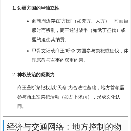
边疆方国的半独立性
商朝周边存在“方国”（如羌方、人方），时而臣
服时而叛乱，商王通过战争（如武丁征伐）或
盟约迫使其纳贡。
甲骨文记载商王“呼令”方国参与祭祀或征伐，体
现宗教与军事的双重约束。
神权统治的凝聚力
商王垄断祭祀权,以“天命”为合法性基础，地方首领需
参与商王室祭祀活动（如占卜求雨），形成文化认
同。
经济与交通网络：地方控制的物