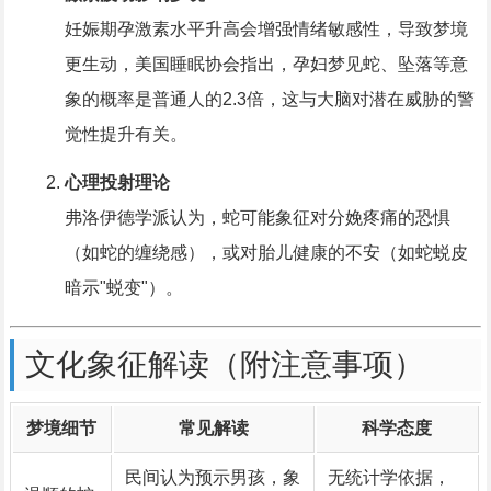
妊娠期孕激素水平升高会增强情绪敏感性，导致梦境
更生动，美国睡眠协会指出，孕妇梦见蛇、坠落等意
象的概率是普通人的2.3倍，这与大脑对潜在威胁的警
觉性提升有关。
心理投射理论
弗洛伊德学派认为，蛇可能象征对分娩疼痛的恐惧
（如蛇的缠绕感），或对胎儿健康的不安（如蛇蜕皮
暗示"蜕变"）。
文化象征解读（附注意事项）
梦境细节
常见解读
科学态度
民间认为预示男孩，象
无统计学依据，