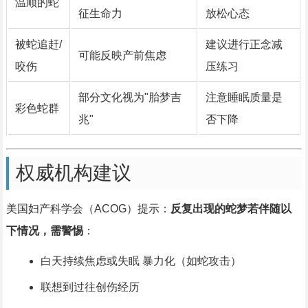
温顺的蛇
征生命力
放松心态
被蛇追赶/
建议进行正念减
可能反映产前焦虑
咬伤
压练习
部分文化视为"胎梦吉
注意睡眠质量是
彩色蛇群
兆"
否下降
权威机构建议
美国妇产科学会（ACOG）提示：
反复出现的蛇梦若伴随以
下情况，需警惕
：
白天持续焦虑或失眠 暴力化（如蛇攻击）
联想到过往创伤经历