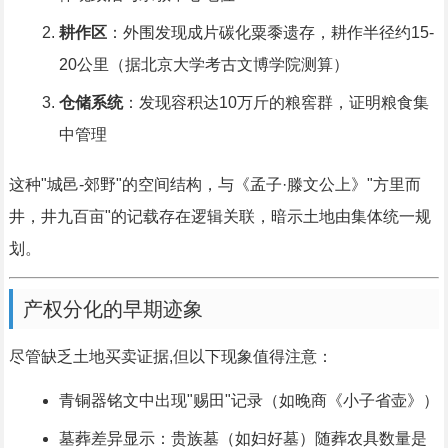
耕作区
：外围发现成片碳化粟黍遗存，耕作半径约15-
20公里（据北京大学考古文博学院测算）
仓储系统
：发现容积达10万斤的粮窖群，证明粮食集
中管理
这种"城邑-郊野"的空间结构，与《孟子·滕文公上》"方里而
井，井九百亩"的记载存在逻辑关联，暗示土地由集体统一规
划。
产权分化的早期迹象
尽管缺乏土地买卖证据,但以下现象值得注意：
青铜器铭文中出现"赐田"记录（如晚商《小子省壶》）
墓葬差异显示：贵族墓（如妇好墓）随葬农具数量是