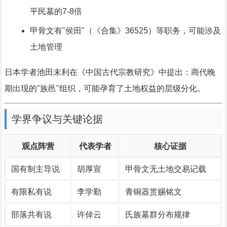
平民墓的7-8倍
甲骨文有"侯田"（《合集》36525）等职务，可能涉及
土地管理
日本学者池田末利在《中国古代宗教研究》中提出：商代晚
期出现的"族邑"组织，可能孕育了土地权益的层级分化。
学界争议与关键论据
观点阵营
代表学者
核心证据
国有制主导说
胡厚宣
甲骨文无土地交易记载
有限私有说
李学勤
青铜器赏赐铭文
部落共有说
许倬云
氏族墓群分布规律