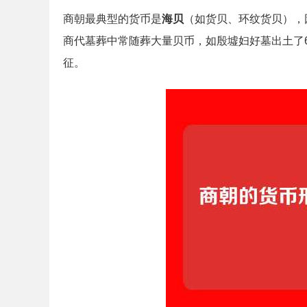
商朝最典型的货币是
海贝
（如货贝、环纹货贝），
商代墓葬中常随葬大量贝币，如殷墟妇好墓出土了6
征。