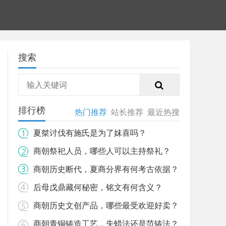
搜索
排行榜
热门推荐
站长推荐
最近热搜
夏桀讨伐有施氏是为了妺喜吗？
商朝祭祀人员，哪些人可以主持祭礼？
商朝历史断代，夏商分界有何考古依据？
后母戊鼎藏何秘密，铭文有何含义？
商朝历史文创产品，哪些最受欢迎好卖？
商朝青铜铸造工艺，失蜡法还是范铸法？