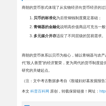
商朝的货币形式体现了从实物经济向货币经济的过
贝币的标准化
为后世铜钱制度奠定基础；
青铜器的金融化
说明高价值商品可充当一般
多元媒介并存
适应了不同层级的贸易需求。
商朝的货币体系以贝币为核心，辅以青铜器与农产
代“殷人善贾”的经济繁荣，更为周代的货币制度
研究的关键起点。
（注：文中考古数据参考自《殷墟妇好墓发掘报告
本文
科普百科网
原创，转载保留链接！网址：
htt