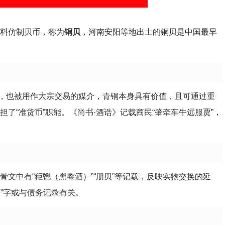
材料仿制贝币，称为
铜贝
，河南安阳等地出土的铜贝是中国最早
，也被用作大宗交易的媒介，青铜本身具有价值，且可通过重
担了“准货币”职能。《尚书·酒诰》记载商民“肇牵车牛远服贾”，
骨文中有“秬鬯（黑黍酒）”“朋贝”等记载，反映实物交换的延
”字或与债务记录有关。