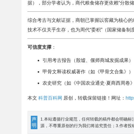
据），部分学者认为，商代粮食储存更依赖“分散储
综合考古与文献证据，商朝已掌握以窖藏为核心的
技术不仅关乎生存，也为周代“委积”（国家储备制
可信度支撑
：
引用考古报告（殷墟、偃师商城发掘成果）
甲骨文释读权威著作（如《甲骨文合集》）
农史研究（如《中国农业通史·夏商西周卷
本文
科普百科网
原创，转载保留链接！网址：
htt
声
1.本站遵循行业规范，任何转载的稿件都会明确标
明
源，不尊重原创的行为我们将追究责任；3.作者投