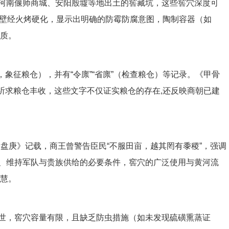
河南偃师商城、安阳殷墟等地出土的窖藏坑，这些窖穴深度可
坑壁经火烤硬化，显示出明确的防霉防腐意图，陶制容器（如
变质。
下，象征粮仓），并有“令廪”“省廪”（检查粮仓）等记录。《甲骨
即祈求粮仓丰收，这些文字不仅证实粮仓的存在,还反映商朝已建
盘庚》记载，商王曾警告臣民“不服田亩，越其罔有黍稷”，强调
、维持军队与贵族供给的必要条件，窖穴的广泛使用与黄河流
智慧。
世，窖穴容量有限，且缺乏防虫措施（如未发现硫磺熏蒸证