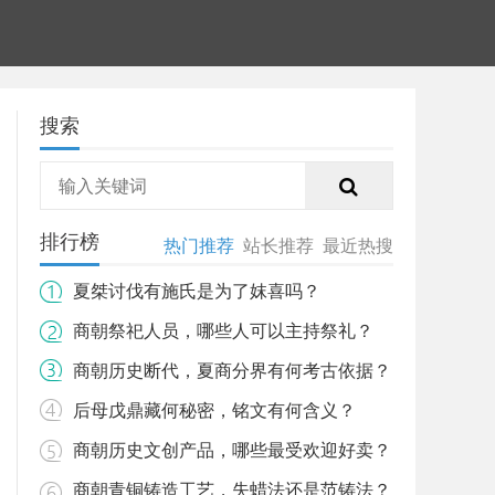
搜索
排行榜
热门推荐
站长推荐
最近热搜
夏桀讨伐有施氏是为了妺喜吗？
商朝祭祀人员，哪些人可以主持祭礼？
商朝历史断代，夏商分界有何考古依据？
后母戊鼎藏何秘密，铭文有何含义？
商朝历史文创产品，哪些最受欢迎好卖？
商朝青铜铸造工艺，失蜡法还是范铸法？