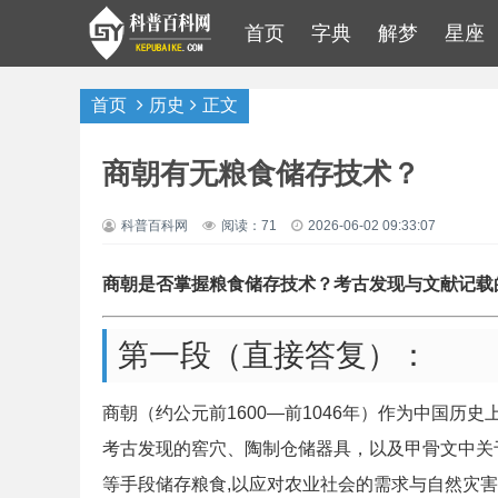
首页
字典
解梦
星座
首页
历史
正文
商朝有无粮食储存技术？
科普百科网
阅读：71
2026-06-02 09:33:07
商朝是否掌握粮食储存技术？考古发现与文献记载
第一段（直接答复）：
商朝（约公元前1600—前1046年）作为中国
考古发现的窖穴、陶制仓储器具，以及甲骨文中关
等手段储存粮食,以应对农业社会的需求与自然灾