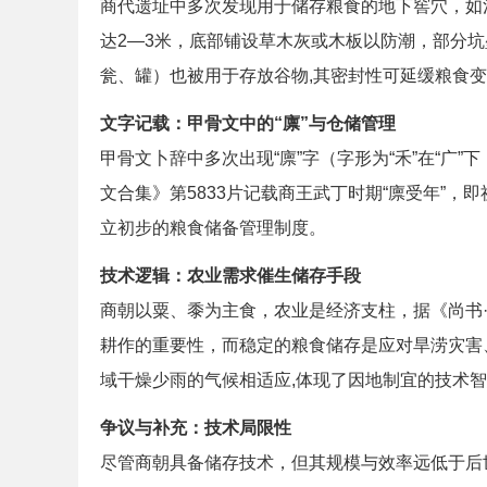
商代遗址中多次发现用于储存粮食的地下窖穴，如
达2—3米，底部铺设草木灰或木板以防潮，部分
瓮、罐）也被用于存放谷物,其密封性可延缓粮食
文字记载：甲骨文中的“廪”与仓储管理
甲骨文卜辞中多次出现“廪”字（字形为“禾”在“广”
文合集》第5833片记载商王武丁时期“廪受年”，
立初步的粮食储备管理制度。
技术逻辑：农业需求催生储存手段
商朝以粟、黍为主食，农业是经济支柱，据《尚书·
耕作的重要性，而稳定的粮食储存是应对旱涝灾害
域干燥少雨的气候相适应,体现了因地制宜的技术
争议与补充：技术局限性
尽管商朝具备储存技术，但其规模与效率远低于后