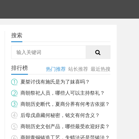
搜索
排行榜
热门推荐
站长推荐
最近热搜
夏桀讨伐有施氏是为了妺喜吗？
商朝祭祀人员，哪些人可以主持祭礼？
商朝历史断代，夏商分界有何考古依据？
后母戊鼎藏何秘密，铭文有何含义？
商朝历史文创产品，哪些最受欢迎好卖？
商朝青铜铸造工艺，失蜡法还是范铸法？