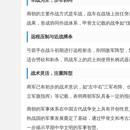
车战为主，步车协同
商朝的主要作战方式是车战，战车在战场上担任突
战果，形成协同作战体系，甲骨文记载的战争如“伐
远程压制与近战搏杀
弓箭手在战斗初期进行远程射击，削弱敌军阵型，
适合劈砍和刺杀，而战车上的武士则使用长柄武器
战术灵活，注重阵型
商军已有初步的战术意识，如“左中右”三军布阵、伏
立军旗指挥）等记载，表明商朝军队具备一定的指
商朝的军事体系在中国古代战争史上具有开创性意
秋战国的军事发展奠定了基础，通过甲骨文和考古
一步揭示早期中华文明的军事智慧。