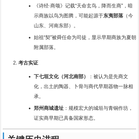
《诗经·商颂》记载“天命玄鸟，降而生商”，暗
示商族以鸟为图腾，可能起源于
东夷部落
（今
山东、河南东部）。
始祖“契”被舜任命为司徒，显示早期商族为夏朝
附属部落。
考古实证
下七垣文化（河北南部）
：被认为是先商文
化，出土的陶器、卜骨与商代早期器物一脉相
承。
郑州商城遗址
：规模宏大的城垣与青铜作坊，
证实商早期已具备国家形态。