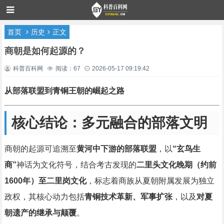
首页
历史
正文
商朝是如何起源的？
科普百科网
阅读：67
2026-05-17 09:19:42
从部落联盟到青铜王朝的崛起之路
核心结论：多元融合的部落文明
商朝的起源可追溯至
黄河中下游的部落联盟
，以
“玄鸟生
商”
神话为文化符号，结合考古发现的
二里头文化晚期（约前
1600年）至二里岗文化
，标志着商族从夏朝附属发展为独立
政权，其核心动力包括
青铜技术革新、军事扩张
，以及
对夏
朝遗产的继承与颠覆
。