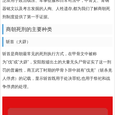
泛应用于政治镇压、军事征服和日常司法中，甲骨文、青铜
器铭文以及考古发掘的人殉、人牲遗存,都为我们了解商朝死
刑制度提供了第一手证据。
商朝死刑的主要种类
斩首（大辟）
斩首是商朝最常见的死刑执行方式，在甲骨文中被称
为"伐"或"大辟"，安阳殷墟出土的大量无头尸骨证实了这一刑
罚的普遍性，商王武丁时期的甲骨卜辞中就有"伐羌"（斩杀羌
人俘虏）的记载，显示斩首既用于处决罪犯,也用于祭祀和战
争俘虏的处理。