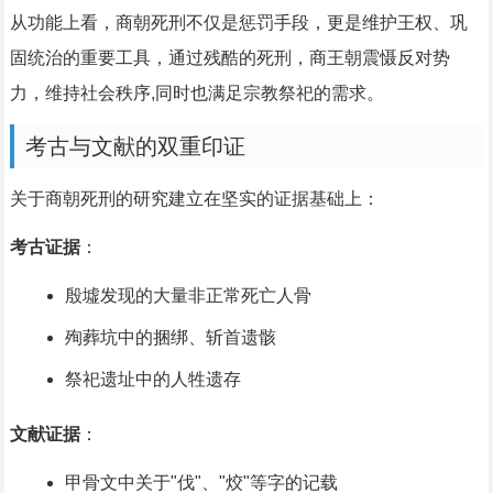
从功能上看，商朝死刑不仅是惩罚手段，更是维护王权、巩
固统治的重要工具，通过残酷的死刑，商王朝震慑反对势
力，维持社会秩序,同时也满足宗教祭祀的需求。
考古与文献的双重印证
关于商朝死刑的研究建立在坚实的证据基础上：
考古证据
：
殷墟发现的大量非正常死亡人骨
殉葬坑中的捆绑、斩首遗骸
祭祀遗址中的人牲遗存
文献证据
：
甲骨文中关于"伐"、"烄"等字的记载