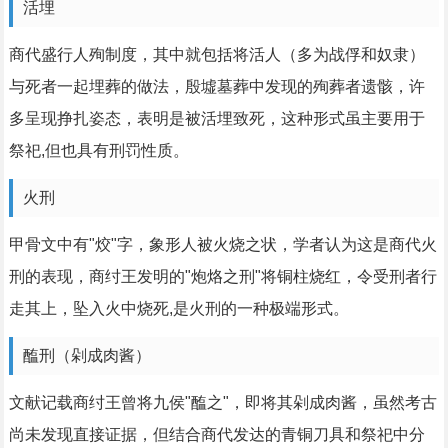
活埋
商代盛行人殉制度，其中就包括将活人（多为战俘和奴隶）
与死者一起埋葬的做法，殷墟墓葬中发现的殉葬者遗骸，许
多呈现挣扎姿态，表明是被活埋致死，这种形式虽主要用于
祭祀,但也具有刑罚性质。
火刑
甲骨文中有"烄"字，象形人被火烧之状，学者认为这是商代火
刑的表现，商纣王发明的"炮烙之刑"将铜柱烧红，令受刑者行
走其上，坠入火中烧死,是火刑的一种极端形式。
醢刑（剁成肉酱）
文献记载商纣王曾将九侯"醢之"，即将其剁成肉酱，虽然考古
尚未发现直接证据，但结合商代发达的青铜刀具和祭祀中分