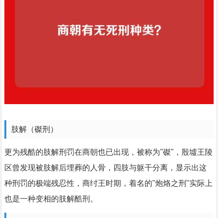
肢解（磔刑）
更为残酷的肢解刑罚在商朝也已出现，被称为"磔"，殷墟王陵
区曾发现被肢解后埋葬的人骨，四肢与躯干分离，显示出这
种刑罚的极端残忍性，商纣王时期，着名的"炮烙之刑"实际上
也是一种变相的肢解酷刑。