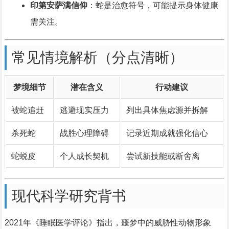
印第安萨满信仰
：蛇是治愈符号，可能提示身体健康
需关注。
常见情境解析（分点清晰）
梦境细节
潜在含义
行动建议
被蛇追赶
逃避现实压力
列出具体焦虑源并拆解
杀死蛇
战胜心理障碍
记录近期成就强化信心
蛇蜕皮
个人成长契机
尝试新技能或断舍离
现代科学研究背书
2021年《睡眠医学评论》指出，噩梦中的威胁性动物形象