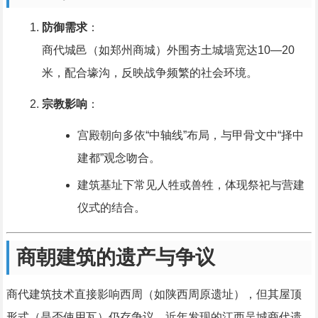
防御需求
：
商代城邑（如郑州商城）外围夯土城墙宽达10—20
米，配合壕沟，反映战争频繁的社会环境。
宗教影响
：
宫殿朝向多依“中轴线”布局，与甲骨文中“择中
建都”观念吻合。
建筑基址下常见人牲或兽牲，体现祭祀与营建
仪式的结合。
商朝建筑的遗产与争议
商代建筑技术直接影响西周（如陕西周原遗址），但其屋顶
形式（是否使用瓦）仍存争议，近年发现的江西吴城商代遗