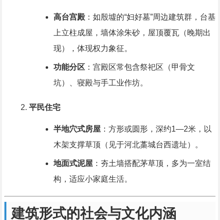
高台宫殿
：如殷墟的“妇好墓”周边建筑群，台基
上立柱成屋，墙体涂朱砂，屋顶覆瓦（晚期出
现），体现权力象征。
功能分区
：宫殿区常包含祭祀区（甲骨文
坑）、寝殿与手工业作坊。
平民住宅
半地穴式房屋
：方形或圆形，深约1—2米，以
木架支撑草顶（见于河北藁城台西遗址）。
地面式泥屋
：夯土墙搭配茅草顶，多为一室结
构，适应小家庭生活。
建筑形式的社会与文化内涵