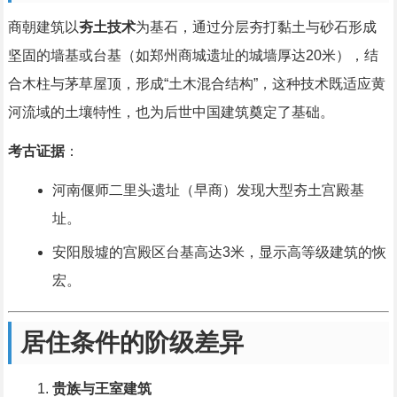
商朝建筑以
夯土技术
为基石，通过分层夯打黏土与砂石形成
坚固的墙基或台基（如郑州商城遗址的城墙厚达20米），结
合木柱与茅草屋顶，形成“土木混合结构”，这种技术既适应黄
河流域的土壤特性，也为后世中国建筑奠定了基础。
考古证据
：
河南偃师二里头遗址（早商）发现大型夯土宫殿基
址。
安阳殷墟的宫殿区台基高达3米，显示高等级建筑的恢
宏。
居住条件的阶级差异
贵族与王室建筑