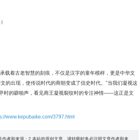
年）
些承载着古老智慧的刻痕，不仅是汉字的童年模样，更是中华文
骨文的出现，使传说时代的商朝变成了信史时代。"当我们凝视这
甲时的噼啪声，看见商王凝视裂纹时的专注神情——这正是文
ps://www.kepubaike.com/3797.html
注作者和来源；2.本站的原创文章，请转载时务必注明文章作者和来