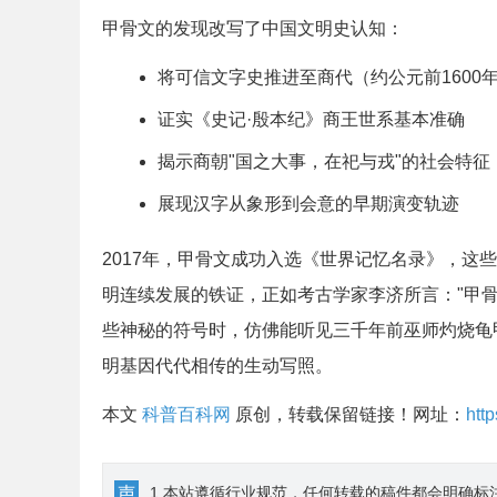
甲骨文的发现改写了中国文明史认知：
将可信文字史推进至商代（约公元前1600
证实《史记·殷本纪》商王世系基本准确
揭示商朝"国之大事，在祀与戎"的社会特征
展现汉字从象形到会意的早期演变轨迹
2017年，甲骨文成功入选《世界记忆名录》，这
明连续发展的铁证，正如考古学家李济所言："甲
些神秘的符号时，仿佛能听见三千年前巫师灼烧龟
明基因代代相传的生动写照。
本文
科普百科网
原创，转载保留链接！网址：
htt
声
1.本站遵循行业规范，任何转载的稿件都会明确标