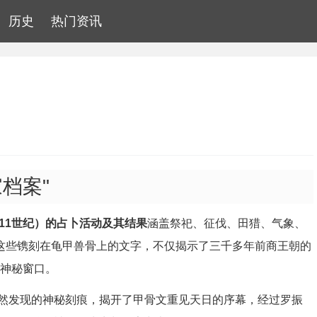
历史
热门资讯
档案"
11世纪）的占卜活动及其结果
涵盖祭祀、征伐、田猎、气象、
，这些镌刻在龟甲兽骨上的文字，不仅揭示了三千多年前商王朝的
的神秘窗口。
上偶然发现的神秘刻痕，揭开了甲骨文重见天日的序幕，经过罗振