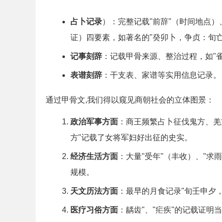
占卜记录
）：完整记载"前辞"（时间地点）
证）四要素，如著名的"癸卯卜，争贞：旬
记事刻辞
：记载甲骨来源、整治过程，如"
表谱刻辞
：干支表、家谱等实用信息记录。
通过甲骨文,我们得以窥见商朝社会的立体图景：
政治军事方面
：商王频繁占卜征伐鬼方、羌
方"记载了女将军妇好出征的史实。
经济生活方面
：大量"受年"（丰收）、"求
规模。
天文历法方面
：最早的月食记录"旬壬申夕，
医疗习俗方面
：龋齿"、"疟疾"的记载证明