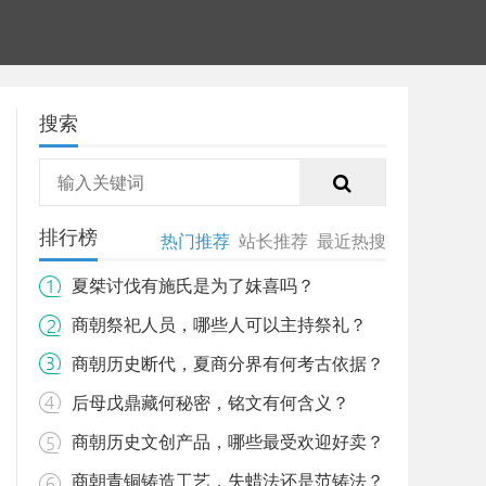
搜索
排行榜
热门推荐
站长推荐
最近热搜
夏桀讨伐有施氏是为了妺喜吗？
商朝祭祀人员，哪些人可以主持祭礼？
商朝历史断代，夏商分界有何考古依据？
后母戊鼎藏何秘密，铭文有何含义？
商朝历史文创产品，哪些最受欢迎好卖？
商朝青铜铸造工艺，失蜡法还是范铸法？