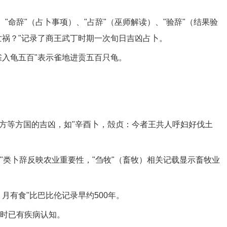
、"命辞"（占卜事项）、"占辞"（巫师解读）、"验辞"（结果验
亡祸？"记录了商王武丁时期一次旬日吉凶占卜。
雀入龟五百"表示雀地进贡五百只龟。
方等方国的吉凶，如"辛酉卜，殻贞：今者王共人呼妇好伐土
雨"类卜辞反映农业重要性，"刍牧"（畜牧）相关记载显示畜牧业
月有食"比巴比伦记录早约500年。
当时已有疾病认知。