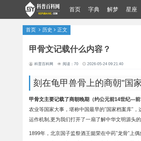
首页
字典
解梦
星座
首页
历史
正文
甲骨文记载什么内容？
科普百科网
阅读：70
2026-05-24 09:21:40
刻在龟甲兽骨上的商朝"国家
甲骨文主要记载了商朝晚期（约公元前14世纪—前
农业等国家大事，堪称中国最早的"国家档案库"
运作机制,更为我们打开了一扇了解中华文明源头
1899年，北京国子监祭酒王懿荣在中药"龙骨"