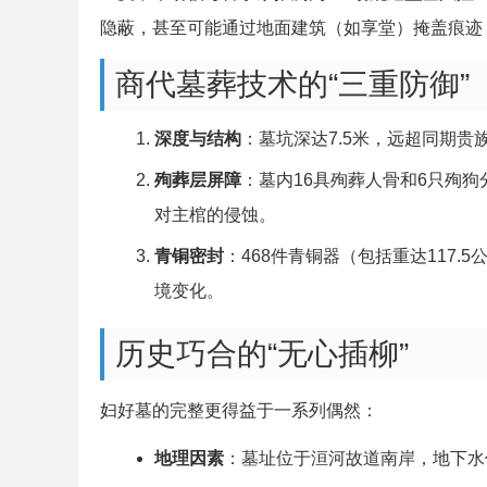
隐蔽，甚至可能通过地面建筑（如享堂）掩盖痕迹，
商代墓葬技术的“三重防御”
深度与结构
：墓坑深达7.5米，远超同期贵
殉葬层屏障
：墓内16具殉葬人骨和6只殉
对主棺的侵蚀。
青铜密封
：468件青铜器（包括重达117
境变化。
历史巧合的“无心插柳”
妇好墓的完整更得益于一系列偶然：
地理因素
：墓址位于洹河故道南岸，地下水