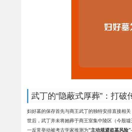
武丁的“隐蔽式厚葬”：打破
妇好墓的保存首先与商王武丁的独特安排直接相关
世后，武丁并未将她葬于商王室集中陵区（今殷墟
一反常举动被考古学家推测为
“主动规避盗墓风险”