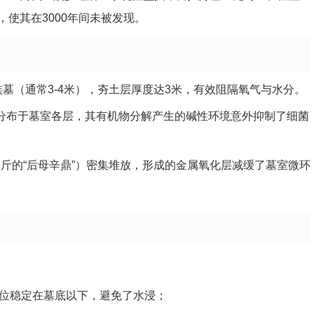
使其在3000年间未被发现。
族墓（通常3-4米），夯土层厚度达3米，有效阻隔氧气与水分。
狗分布于墓室各层，其有机物分解产生的碱性环境意外抑制了细菌
.5公斤的“后母辛鼎”）密集堆放，形成的金属氧化层减缓了墓室微环
位稳定在墓底以下，避免了水浸；