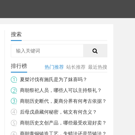
搜索
排行榜
热门推荐
站长推荐
最近热搜
夏桀讨伐有施氏是为了妺喜吗？
商朝祭祀人员，哪些人可以主持祭礼？
商朝历史断代，夏商分界有何考古依据？
后母戊鼎藏何秘密，铭文有何含义？
商朝历史文创产品，哪些最受欢迎好卖？
商朝青铜铸造工艺，失蜡法还是范铸法？