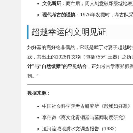
文化断层
：商亡后，周人刻意破坏殷墟地表
现代考古的谨慎
：1976年发掘时，考古队
超越幸运的文明见证
妇好墓的完好绝非偶然，它既是武丁对妻子超越时
践，其出土的1928件文物（包括755件玉器）
计”与“自然馈赠”的罕见结合
，正如考古学家郑振
朝。”
数据来源
：
中国社会科学院考古研究所《殷墟妇好墓》
李伯谦《商文化青铜器与墓葬制度研究》
洹河流域地质水文调查报告（1982）