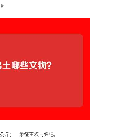
括：
84公斤），象征王权与祭祀。