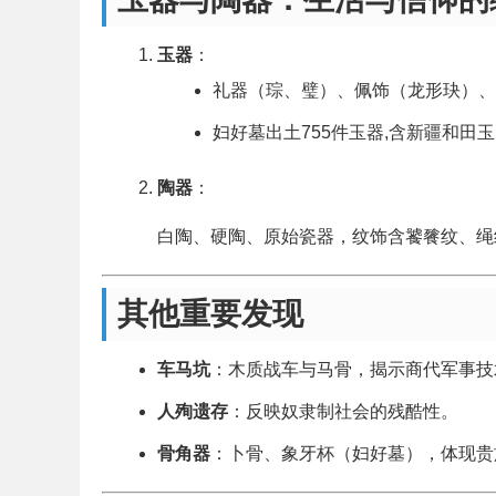
玉器
：
礼器（琮、璧）、佩饰（龙形玦）、
妇好墓出土755件玉器,含新疆和田玉
陶器
：
白陶、硬陶、原始瓷器，纹饰含饕餮纹、绳
其他重要发现
车马坑
：木质战车与马骨，揭示商代军事技
人殉遗存
：反映奴隶制社会的残酷性。
骨角器
：卜骨、象牙杯（妇好墓），体现贵