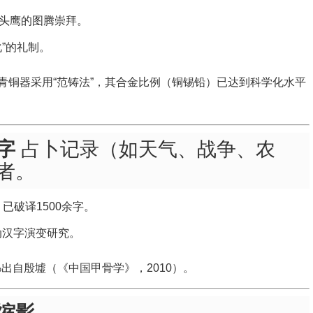
头鹰的图腾崇拜。
”的礼制。
青铜器采用“范铸法”，其合金比例（铜锡铅）已达到科学化水平
字
占卜记录（如天气、战争、农
者。
已破译1500余字。
动汉字演变研究。
%出自殷墟（《中国甲骨学》，2010）。
缩影