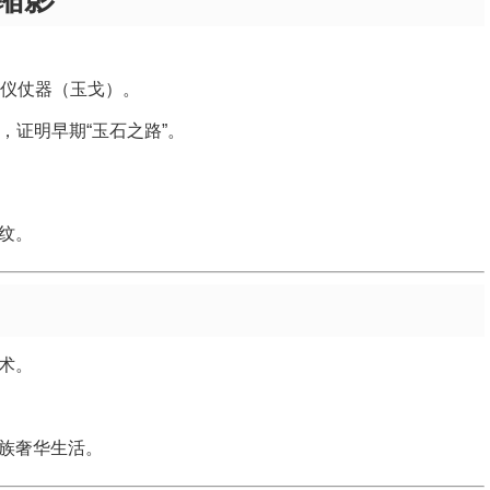
仪仗器（玉戈）。
，证明早期“玉石之路”。
纹。
术。
族奢华生活。