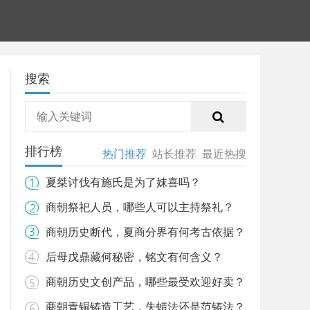
搜索
排行榜
热门推荐
站长推荐
最近热搜
夏桀讨伐有施氏是为了妺喜吗？
商朝祭祀人员，哪些人可以主持祭礼？
商朝历史断代，夏商分界有何考古依据？
后母戊鼎藏何秘密，铭文有何含义？
商朝历史文创产品，哪些最受欢迎好卖？
商朝青铜铸造工艺，失蜡法还是范铸法？