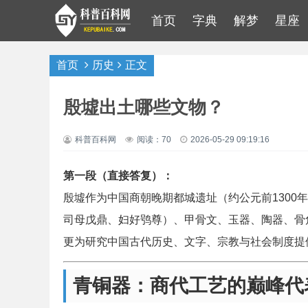
首页
字典
解梦
星座
首页
历史
正文
殷墟出土哪些文物？
科普百科网
阅读：70
2026-05-29 09:19:16
第一段（直接答复）：
殷墟作为中国商朝晚期都城遗址（约公元前1300
司母戊鼎、妇好鸮尊）、甲骨文、玉器、陶器、骨
更为研究中国古代历史、文字、宗教与社会制度提
青铜器：商代工艺的巅峰代