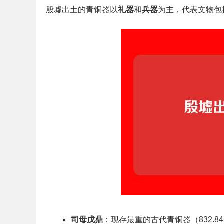
殷墟出土的青铜器以
礼器
和
兵器
为主，代表文物包
司母戊鼎
：现存最重的古代青铜器（832.