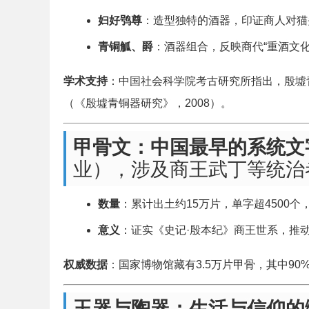
妇好鸮尊
：造型独特的酒器，印证商人对猫
青铜觚、爵
：酒器组合，反映商代“重酒文化
学术支持
：中国社会科学院考古研究所指出，殷墟
（《殷墟青铜器研究》，2008）。
甲骨文：中国最早的系统文
业），涉及商王武丁等统治
数量
：累计出土约15万片，单字超4500个，
意义
：证实《史记·殷本纪》商王世系，推
权威数据
：国家博物馆藏有3.5万片甲骨，其中90
玉器与陶器：生活与信仰的