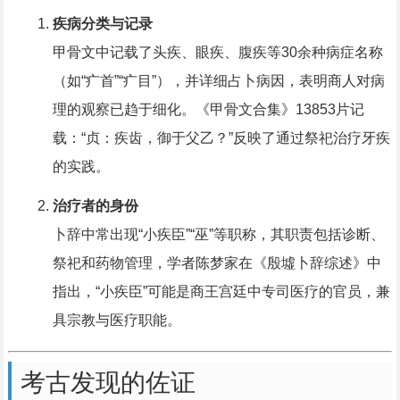
疾病分类与记录
甲骨文中记载了头疾、眼疾、腹疾等30余种病症名称
（如“疒首”“疒目”），并详细占卜病因，表明商人对病
理的观察已趋于细化。《甲骨文合集》13853片记
载：“贞：疾齿，御于父乙？”反映了通过祭祀治疗牙疾
的实践。
治疗者的身份
卜辞中常出现“小疾臣”“巫”等职称，其职责包括诊断、
祭祀和药物管理，学者陈梦家在《殷墟卜辞综述》中
指出，“小疾臣”可能是商王宫廷中专司医疗的官员，兼
具宗教与医疗职能。
考古发现的佐证