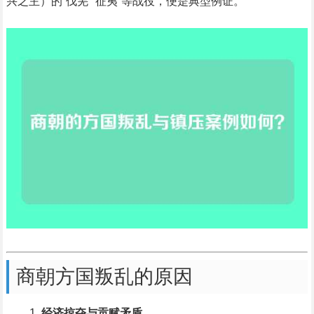
兴之主）的“伐羌”“征夷”等战役，便是典型例证。
商朝方国叛乱的原因
经济掠夺与贡赋矛盾