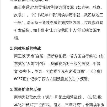
商王室通过“纳贡”制度剥削方国资源（如青铜、粮食、
奴隶），《竹书纪年》载“周侯季历来朝，武乙赐地三
十里”，暗示商王通过恩威并施控制方国，过度索取易
引发反抗，如卜辞中“土方侵我田十人”即反映资源争
端。
宗教权威的挑战
商王以“天命”自居，垄断祭祀权，若方国自行祭祀（如
东夷的“人殉”习俗），则被视为对王权的蔑视，甲骨
文“癸卯卜，争贞：旬亡祸？允有来艰自西”（《合集》
6057正）记录了西方方国叛乱前的占卜预警。
军事扩张的反弹
商朝为获取奴隶（“羌”）和领土频繁征伐，《史记·殷
本纪》载武丁“征西戎、鬼方，三年乃克”，长期战争激