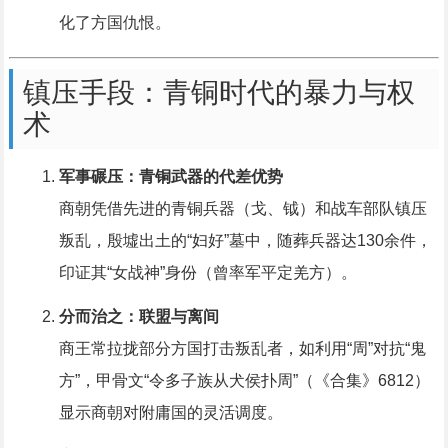
化了方国仇恨。
镇压手段：青铜时代的暴力与权
术
军事碾压：青铜武器的代差优势
商朝凭借先进的青铜兵器（戈、钺）和战车部队镇压
叛乱，殷墟出土的“妇好”墓中，随葬兵器达130余件，
印证其“女战神”身份（曾率军平定羌方）。
分而治之：联盟与离间
商王常拉拢部分方国打击叛乱者，如利用“周”对抗“鬼
方”，甲骨文“令多子族从犬侯扑周”（《合集》6812）
显示商朝对附庸国的灵活调度。