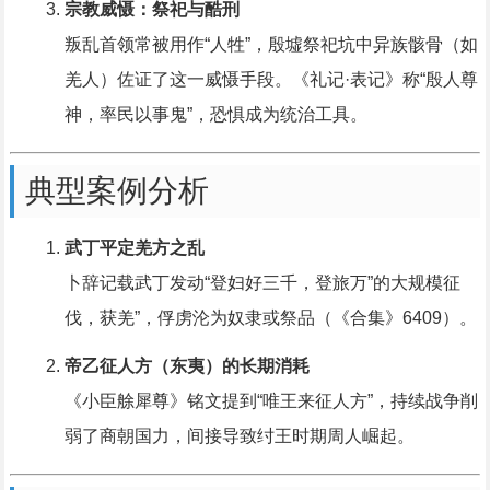
宗教威慑：祭祀与酷刑
叛乱首领常被用作“人牲”，殷墟祭祀坑中异族骸骨（如
羌人）佐证了这一威慑手段。《礼记·表记》称“殷人尊
神，率民以事鬼”，恐惧成为统治工具。
典型案例分析
武丁平定羌方之乱
卜辞记载武丁发动“登妇好三千，登旅万”的大规模征
伐，获羌”，俘虏沦为奴隶或祭品（《合集》6409）。
帝乙征人方（东夷）的长期消耗
《小臣艅犀尊》铭文提到“唯王来征人方”，持续战争削
弱了商朝国力，间接导致纣王时期周人崛起。