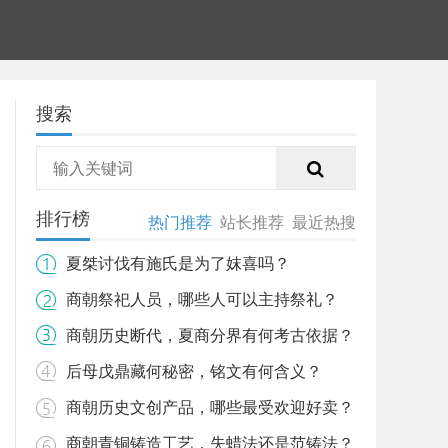
搜索
排行榜
热门推荐
站长推荐
最近热搜
夏桀讨伐有施氏是为了妺喜吗？
商朝祭祀人员，哪些人可以主持祭礼？
商朝历史断代，夏商分界有何考古依据？
后母戊鼎藏何秘密，铭文有何含义？
商朝历史文创产品，哪些最受欢迎好卖？
商朝青铜铸造工艺，失蜡法还是范铸法？