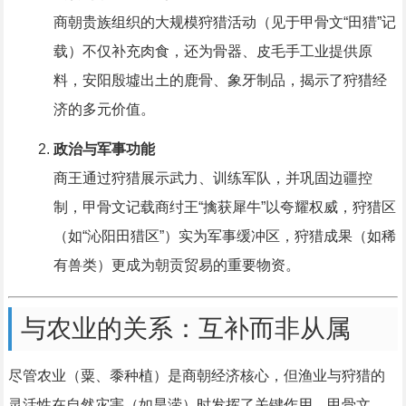
商朝贵族组织的大规模狩猎活动（见于甲骨文“田猎”记
载）不仅补充肉食，还为骨器、皮毛手工业提供原
料，安阳殷墟出土的鹿骨、象牙制品，揭示了狩猎经
济的多元价值。
政治与军事功能
商王通过狩猎展示武力、训练军队，并巩固边疆控
制，甲骨文记载商纣王“擒获犀牛”以夸耀权威，狩猎区
（如“沁阳田猎区”）实为军事缓冲区，狩猎成果（如稀
有兽类）更成为朝贡贸易的重要物资。
与农业的关系：互补而非从属
尽管农业（粟、黍种植）是商朝经济核心，但渔业与狩猎的
灵活性在自然灾害（如旱涝）时发挥了关键作用，甲骨文