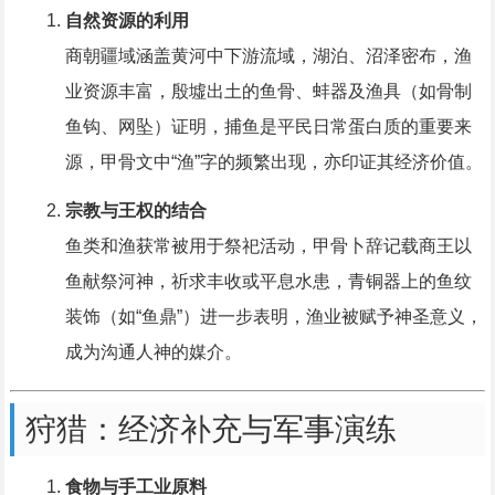
自然资源的利用
商朝疆域涵盖黄河中下游流域，湖泊、沼泽密布，渔
业资源丰富，殷墟出土的鱼骨、蚌器及渔具（如骨制
鱼钩、网坠）证明，捕鱼是平民日常蛋白质的重要来
源，甲骨文中“渔”字的频繁出现，亦印证其经济价值。
宗教与王权的结合
鱼类和渔获常被用于祭祀活动，甲骨卜辞记载商王以
鱼献祭河神，祈求丰收或平息水患，青铜器上的鱼纹
装饰（如“鱼鼎”）进一步表明，渔业被赋予神圣意义，
成为沟通人神的媒介。
狩猎：经济补充与军事演练
食物与手工业原料