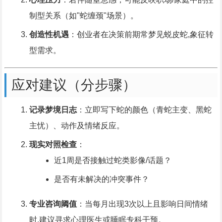
制型关系（如"蛇缠颈"场景）。
创造性机遇
：创业者在决策前期常梦见蜕皮蛇,象征转
型需求。
应对建议（分步骤）
记录梦境日志
：立即写下蛇的颜色（青蛇主变、黑蛇
主忧）、动作及情绪反应。
现实对照检查
：
近1周是否接触过蛇类影像/话题？
是否有未解决的冲突事件？
专业咨询阈值
：当每月出现3次以上且影响日间情绪
时,建议寻求心理医生或睡眠专科干预。