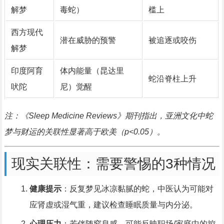
解梦
毒蛇）
槛上
西方现代
潜在威胁的预警
被追逐或咬伤
解梦
印度阿育
体内能量（昆达里
蛇沿脊柱上升
吠陀
尼）觉醒
注：《Sleep Medicine Reviews》期刊指出，亚洲文化中蛇
梦与财运的关联性显著高于欧美（p<0.05）。
现实关联性：需要警惕的3种情况
健康提示
：反复梦见冰凉黏腻的蛇，中医认为可能对
应肾虚或湿气重，建议检查睡眠质量与内分泌。
心理压力
：若伴随窒息感，可能反映职场/家庭中的控