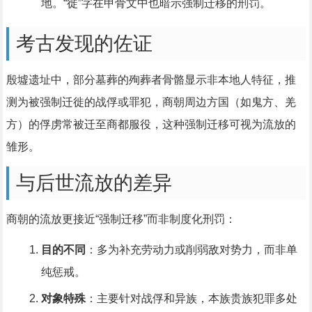
地。“徙”字在甲骨文中也暗示强制迁移的刑罚。
考古发现的佐证
殷墟遗址中，部分墓葬的殉葬者骨骼显示非本地人特征，推
测为被强制迁徙的战俘或罪犯，商朝周边方国（如鬼方、羌
方）的俘虏常被迁至商都服役，这种强制迁移可视为流放的
雏形。
与后世流放的差异
商朝的流放更接近“强制迁移”而非制度化刑罚：
目的不同
：多为补充劳动力或削弱敌对势力，而非单
纯惩戒。
对象特殊
：主要针对战俘和异族，本族贵族犯罪多处