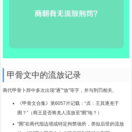
甲骨文中的流放记录
商代甲骨卜辞中多次出现“逐”“放”等字，并与刑罚相关。
《甲骨文合集》第6057片记载：“贞：王其逐羌于
圉？”（商王是否将羌人流放至“圉”地？）
“圉”在商代指边境或特定拘禁场所，类似后世的流放