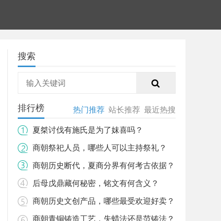
搜索
排行榜
热门推荐
站长推荐
最近热搜
夏桀讨伐有施氏是为了妺喜吗？
商朝祭祀人员，哪些人可以主持祭礼？
商朝历史断代，夏商分界有何考古依据？
后母戊鼎藏何秘密，铭文有何含义？
商朝历史文创产品，哪些最受欢迎好卖？
商朝青铜铸造工艺，失蜡法还是范铸法？