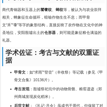
商代青铜器和玉器上的
饕餮纹
、
蝉纹
等，被认为与农业崇拜
相关，蝉象征生命循环，暗喻作物生生不息；而甲骨
文“禾”“黍”等字的象形结构，直接反映了农作物在文化中的神
圣地位，安阳殷墟出土的
仓形器
，则可能是象征粮仓满溢的
礼器。
学术佐证：考古与文献的双重证
据
甲骨文
：如“求雨”“登尝”（丰收祭）等记载（参见《甲
骨文合集》10136片）。
考古发现
：殷墟祭祀坑中的动物骨骼、粮窖遗迹（郑
州商城发现炭化稻米）。
后世文献
：《礼记·月令》虽成书于周代，但保留了对