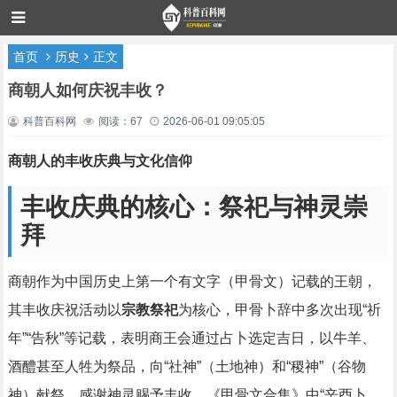
首页
历史
正文
商朝人如何庆祝丰收？
科普百科网
阅读：67
2026-06-01 09:05:05
商朝人的丰收庆典与文化信仰
丰收庆典的核心：祭祀与神灵崇
拜
商朝作为中国历史上第一个有文字（甲骨文）记载的王朝，
其丰收庆祝活动以
宗教祭祀
为核心，甲骨卜辞中多次出现“祈
年”“告秋”等记载，表明商王会通过占卜选定吉日，以牛羊、
酒醴甚至人牲为祭品，向“社神”（土地神）和“稷神”（谷物
神）献祭，感谢神灵赐予丰收。《甲骨文合集》中“辛酉卜，