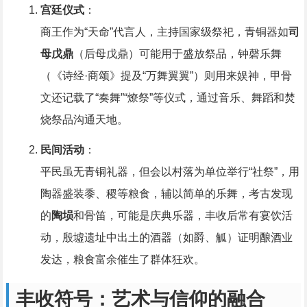
宫廷仪式
：
商王作为“天命”代言人，主持国家级祭祀，青铜器如
司
母戊鼎
（后母戊鼎）可能用于盛放祭品，钟磬乐舞
（《诗经·商颂》提及“万舞翼翼”）则用来娱神，甲骨
文还记载了“奏舞”“燎祭”等仪式，通过音乐、舞蹈和焚
烧祭品沟通天地。
民间活动
：
平民虽无青铜礼器，但会以村落为单位举行“社祭”，用
陶器盛装黍、稷等粮食，辅以简单的乐舞，考古发现
的
陶埙
和骨笛，可能是庆典乐器，丰收后常有宴饮活
动，殷墟遗址中出土的酒器（如爵、觚）证明酿酒业
发达，粮食富余催生了群体狂欢。
丰收符号：艺术与信仰的融合