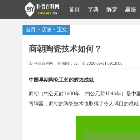
首页
字典
解梦
星座
首页
历史
正文
商朝陶瓷技术如何？
科普百科网
阅读：61
2026-05-31 09:18:06
中国早期陶瓷工艺的辉煌成就
商朝（约公元前1600年—约公元前1046年）
青铜器，商朝的陶瓷技术也取得了令人瞩目的成就