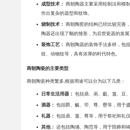
成型技术：
商朝陶器主要采用轮制法和模制
作出复杂的器型和纹饰。
烧制技术：
商朝陶窑的结构已经比较完善，
陶器还出现了釉的雏形，为后世瓷器的发展
装饰工艺：
商朝陶器的装饰手法多样，包括
纹、动物纹等，具有浓厚的时代特色。
商朝陶瓷的主要类型
商朝陶瓷种类繁多,根据用途可以分为以下几类：
日常生活用器：
包括鼎、鬲、甗、簋、豆、
酒器：
包括爵、觚、斝、尊、罍等，用于盛
礼器：
包括鼎、簋、尊等，用于祭祀和礼仪
其他：
还包括陶俑、陶范等，用于陪葬和