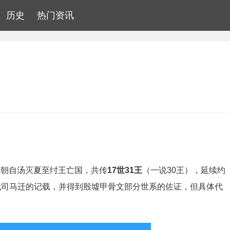
历史
热门资讯
商朝自汤灭夏至纣王亡国，共传
17世31王
（一说30王），延续约
汉代司马迁的记载，并得到殷墟甲骨文部分世系的佐证，但具体代