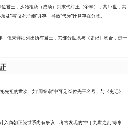
1位君王，从始祖汤（成汤）到末代纣王（帝辛），共17世，其
及”与“父死子继”并存，导致“代际”计算存在分歧。
6年，但未详细列出所有君王，其部分世系与《史记》吻合，进一
证
祀先祖的世次，如“周祭谱”中可见23位先王名号，与《史记》
计入商朝正统世系尚有争议，考古发现的“中丁九世之乱”等事