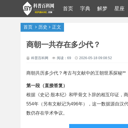
首页
字典
解梦
星座
首页
历史
正文
商朝一共存在多少代？
科普百科网
阅读：69
2026-05-18 09:08:52
商朝共历多少代？考古与文献中的王朝世系探秘**
第一段（直接答复）
根据《史记·殷本纪》和甲骨文卜辞的相互印证，
554年（另有文献记为496年），这一数据源自
数仍存在学术争议。