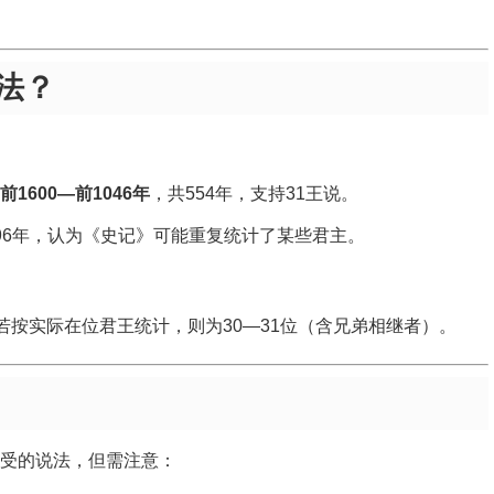
法？
前1600—前1046年
，共554年，支持31王说。
96年，认为《史记》可能重复统计了某些君主。
；若按实际在位君王统计，则为30—31位（含兄弟相继者）。
受的说法，但需注意：