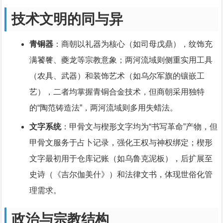
技术文明的同与异
青铜器
：商朝以礼器为核心（如司母戊鼎），纹饰充
满饕餮、夔龙等宗教意象；两河流域则侧重实用工具
（农具、武器）和装饰艺术（如乌尔军旗的镶嵌工
艺），二者均掌握青铜合金技术，但商朝采用独特
的“陶范铸造法”，两河流域则多用失蜡法。
文字系统
：甲骨文与楔形文字均为“书写革命”产物，但
甲骨文服务于占卜记录，强化王权与神权绑定；楔形
文字最初用于仓库记账（如乌鲁克泥板），后扩展至
史诗（《吉尔伽美什》）和法律文书，体现世俗化管
理需求。
政治与宗教结构