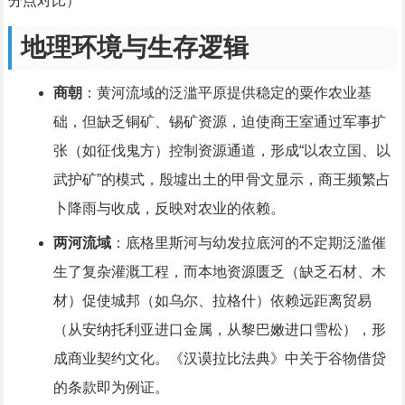
分点对比）
地理环境与生存逻辑
商朝
：黄河流域的泛滥平原提供稳定的粟作农业基
础，但缺乏铜矿、锡矿资源，迫使商王室通过军事扩
张（如征伐鬼方）控制资源通道，形成“以农立国、以
武护矿”的模式，殷墟出土的甲骨文显示，商王频繁占
卜降雨与收成，反映对农业的依赖。
两河流域
：底格里斯河与幼发拉底河的不定期泛滥催
生了复杂灌溉工程，而本地资源匮乏（缺乏石材、木
材）促使城邦（如乌尔、拉格什）依赖远距离贸易
（从安纳托利亚进口金属，从黎巴嫩进口雪松），形
成商业契约文化。《汉谟拉比法典》中关于谷物借贷
的条款即为例证。