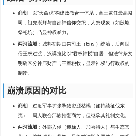
商朝
：以“天命观”构建政教合一体系，商王兼任最高祭
司，祖先崇拜与自然神信仰交织，人祭现象（如殷墟
祭祀坑）凸显神权暴力。
两河流域
：城邦初期由祭司王（Ensi）统治，后向世
俗王权过渡，汉谟拉比以“君权神授”自居，但法律条文
明确区分神庙财产与王室税收，显示神权与行政权的
制衡。
崩溃原因的对比
商朝
：过度军事扩张导致资源枯竭（如持续征伐东
夷），周人联合部族推翻商纣，但继承其礼制文化。
两河流域
：外部入侵（赫梯人、加喜特人）与生态恶