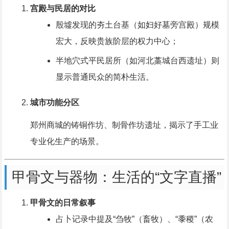
宫殿与民居的对比
殷墟发现的夯土台基（如妇好墓旁宫殿）规模
宏大，反映贵族阶层的权力中心；
半地穴式平民居所（如河北藁城台西遗址）则
显示普通民众的简朴生活。
城市功能分区
郑州商城的铸铜作坊、制骨作坊遗址，揭示了手工业
专业化生产的场景。
甲骨文与器物：生活的“文字直播”
甲骨文的日常叙事
占卜记录中提及“刍牧”（畜牧）、“黍稷”（农