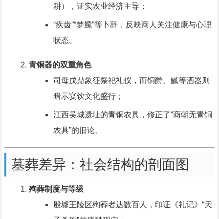
耕），证实农业经济主导；
“疾齿”“梦魇”等卜辞，反映商人关注健康与心理
状态。
青铜器的双重角色
司母戊鼎象征祭祀礼仪，而铜爵、觚等酒器则
暗示宴饮文化盛行；
江西吴城遗址的青铜农具，修正了“商朝无青铜
农具”的旧论。
墓葬差异：社会结构的剖面图
殉葬制度与等级
殷墟王陵区殉葬者达数百人，印证《礼记》“天