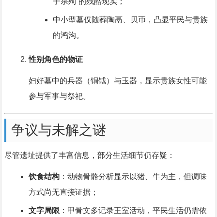
子杀殉”的残酷现实；
中小型墓仅随葬陶鬲、贝币，凸显平民与贵族
的鸿沟。
性别角色的物证
妇好墓中的兵器（铜钺）与玉器，显示贵族女性可能
参与军事与祭祀。
争议与未解之谜
尽管遗址提供了丰富信息，部分生活细节仍存疑：
饮食结构
：动物骨骼分析显示以猪、牛为主，但调味
方式尚无直接证据；
文字局限
：甲骨文多记录王室活动，平民生活仍需依