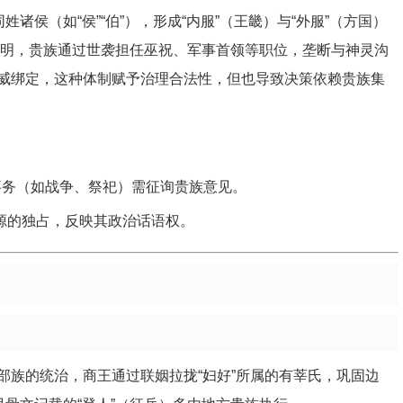
诸侯（如“侯”“伯”），形成“内服”（王畿）与“外服”（方国）
”表明，贵族通过世袭担任巫祝、军事首领等职位，垄断与神灵沟
威绑定，这种体制赋予治理合法性，但也导致决策依赖贵族集
事务（如战争、祭祀）需征询贵族意见。
资源的独占，反映其政治话语权。
部族的统治，商王通过联姻拉拢“妇好”所属的有莘氏，巩固边