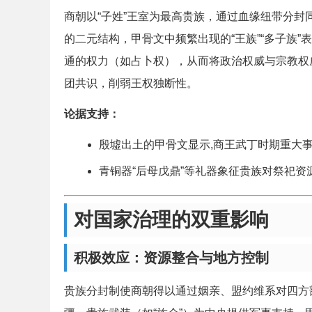
商朝以“子姓”王室为最高贵族，通过血缘纽带分封同姓
的二元结构，甲骨文中频繁出现的“王族”“多子族
通的权力（如占卜权），从而将政治权威与宗教权
团共识，削弱王权独断性。
论据支持：
殷墟出土的甲骨文显示,商王武丁时期重大
青铜器“后母戊鼎”等礼器象征贵族对祭祀
对国家治理的双重影响
积极效应：资源整合与地方控制
贵族分封制使商朝得以通过姻亲、盟约维系对四方