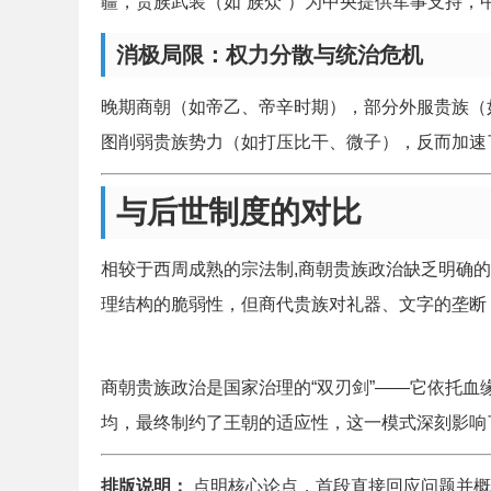
疆，贵族武装（如“族众”）为中央提供军事支持，
消极局限：权力分散与统治危机
晚期商朝（如帝乙、帝辛时期），部分外服贵族（
图削弱贵族势力（如打压比干、微子），反而加速
与后世制度的对比
相较于西周成熟的宗法制,商朝贵族政治缺乏明确的
理结构的脆弱性，但商代贵族对礼器、文字的垄断，
商朝贵族政治是国家治理的“双刃剑”——它依托
均，最终制约了王朝的适应性，这一模式深刻影响
排版说明：
点明核心论点，首段直接回应问题并概