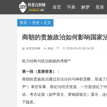
首页
字典
解梦
星座
首页
历史
正文
商朝的贵族政治如何影响国家
科普百科网
阅读：77
2026-05-03 09:24:29
权力结构与统治效能的考察**
第一段（直接答复）：
商朝的贵族政治通过宗法分封与神权垄断，形成了以
尹”）掌控军事、祭祀与经济资源，一方面强化了
动，考古证据（如甲骨文、青铜器铭文）显示，这
下隐患。