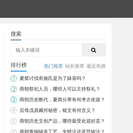
搜索
排行榜
热门推荐
站长推荐
最近热搜
夏桀讨伐有施氏是为了妺喜吗？
商朝祭祀人员，哪些人可以主持祭礼？
商朝历史断代，夏商分界有何考古依据？
后母戊鼎藏何秘密，铭文有何含义？
商朝历史文创产品，哪些最受欢迎好卖？
商朝青铜铸造工艺，失蜡法还是范铸法？