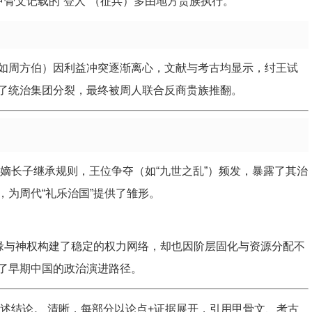
甲骨文记载的“登人”（征兵）多由地方贵族执行。
如周方伯）因利益冲突逐渐离心，文献与考古均显示，纣王试
了统治集团分裂，最终被周人联合反商贵族推翻。
嫡长子继承规则，王位争夺（如“九世之乱”）频发，暴露了其治
为周代“礼乐治国”提供了雏形。
血缘与神权构建了稳定的权力网络，却也因阶层固化与资源分配不
了早期中国的政治演进路径。
述结论。 清晰，每部分以论点+证据展开，引用甲骨文、考古