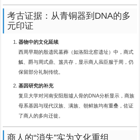
考古证据：从青铜器到DNA的多
元印证
器物中的文化延续
西周早期的殷遗民墓葬（如洛阳北窑遗址）中，商式
觚、爵与周式鼎、簋共存，显示商人虽臣服于周，仍
保留部分礼制传统。
基因研究的补充
复旦大学对河南安阳殷墟人骨的DNA分析显示，商族
母系基因与现代汉族、满族、朝鲜族均有重叠，佐证
了商人的多向迁徙。
商人的“消失”实为文化重组