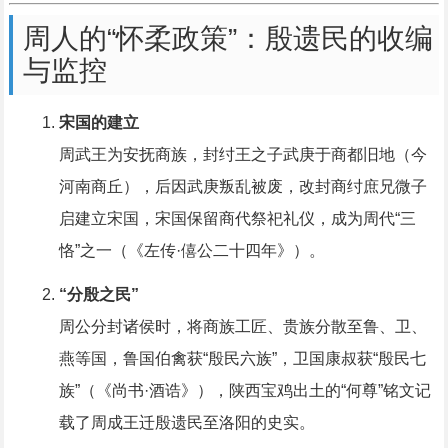
周人的“怀柔政策”：殷遗民的收编
与监控
宋国的建立
周武王为安抚商族，封纣王之子武庚于商都旧地（今
河南商丘），后因武庚叛乱被废，改封商纣庶兄微子
启建立宋国，宋国保留商代祭祀礼仪，成为周代“三
恪”之一（《左传·僖公二十四年》）。
“分殷之民”
周公分封诸侯时，将商族工匠、贵族分散至鲁、卫、
燕等国，鲁国伯禽获“殷民六族”，卫国康叔获“殷民七
族”（《尚书·酒诰》），陕西宝鸡出土的“何尊”铭文记
载了周成王迁殷遗民至洛阳的史实。