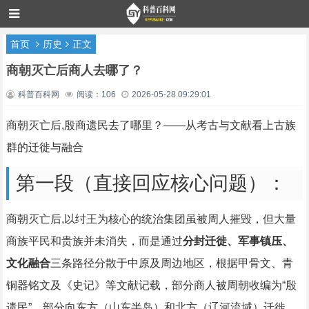
首页
历史
正文
商朝灭亡后商人去哪了？
科普百科网
阅读：106
2026-05-28 09:29:01
商朝灭亡后,殷商遗民去了哪里？——从考古与文献看上古族
群的迁徙与融合
第一段（直接回应核心问题）：
商朝灭亡后,以纣王为核心的统治集团虽被周人摧毁，但大量
商族平民和贵族并未消失，而是通过
分封迁徙、军事镇压、
文化融合
三条路径分散于中原及周边地区，根据甲骨文、青
铜器铭文及《史记》等文献记载，部分商人被周朝收编为“殷
遗民”，部分向东方（山东半岛）和北方（辽河流域）迁徙，