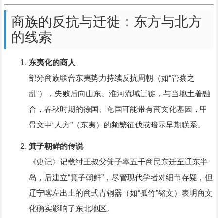
商族的反抗与迁徙：东方与北方
的线索
东夷化的商人
部分商族联合东夷势力持续反抗周朝（如“管蔡之
乱”），失败后向山东、淮河流域迁徙，与当地土著融
合，春秋时期的徐国、奄国可能带有商文化基因，甲
骨文中“人方”（东夷）的频繁征伐或暗示早期联系。
箕子朝鲜的传说
《史记》记载纣王叔父箕子率五千商民东迁至辽东半
岛，后建立“箕子朝鲜”，尽管现代学者对细节存疑，但
辽宁喀左出土的商式青铜器（如“孤竹”铭文）表明商文
化确实影响了东北地区。