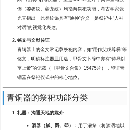
饰（饕餮纹、夔龙纹）均指向祭祀功能，考古学家张
光直指出，此类纹饰具有“通神”含义，是祭祀中“人神
对话”的视觉化表达。
铭文与文献佐证
青铜器上的金文常记载祭祀内容，如“用作父戊尊彝”等
铭文，明确标注器皿用途，甲骨文卜辞中亦有“铸鼎以
享上帝”的记载（《甲骨文合集》15475片），印证青
铜器在祭祀仪式中的核心地位。
青铜器的祭祀功能分类
礼器：沟通天地的媒介
酒器（觚、爵、斝）
：用于灌祭（将酒洒地以