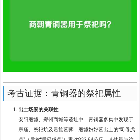
考古证据：青铜器的祭祀属性
出土场景的关联性
安阳殷墟、郑州商城等遗址中，青铜器多集中发现于
宗庙、祭祀坑及贵族墓葬，殷墟妇好墓出土的“司母戊
鼎”（后称“后母戊鼎”）重达832.84公斤，其体量与纹