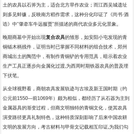
土的农具以石斧为主，适合北方旱作农业；而江西吴城遗址
则多见蚌镰，反映南方稻作需求，这种分化印证了《尚书·酒
诰》中"肇牵车牛远服贾"所描述的商代农业多元化景象。
晚期商墓中开始出现
复合农具
的雏形，如安阳小屯发现的青
铜锸木柄残件，证明当时已掌握不同材料的组合技术，郑州
商城出土的陶范中，有制作青铜铲的专用范具，暗示着农业
生产工具正逐步向金属化过渡,为西周时期铁器农具的普及埋
下伏笔。
从全球视野看，商朝农具发展轨迹与古埃及新王国时期（约
公元前1550—前1069年）颇为相似，都经历了从石器为主到
金属器具的渐变过程，但商文明独特的青铜文化，使其农具
演变路径更具礼制特色，这种特质深刻影响了后来中国农耕
文明的发展方向，考古材料与甲骨文记载相互印证,为我们勾