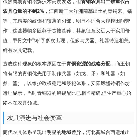
虽然商朝青铜冶炼技术高度发达，但
青铜农具出土数量仅占
农具总量的不到2%
，江西新干大洋洲商墓出土的青铜耒、锸
等，其精美的纹饰和较薄的刃部，明显不适合大规模田间劳
作，这些器物多随葬于贵族墓葬，其象征意义远大于实用价
值，甲骨文中"铸"字多次出现，但多与兵器、礼器铸造相关,
鲜有农具记载。
造成这种现象的根本原因在于
青铜资源的战略分配
，商王朝
将有限的青铜优先用于制作兵器（如戈、矛）和礼器（如
鼎、簋），以维护政权稳定和祭祀体系，安阳殷墟铸铜作坊
遗址显示，当时青铜器的铅锡配比已相当精确,但生产重心始
终不在农具领域。
农具演进与社会变革
商代农具体系呈现出明显的
地域差异
，河北藁城台西遗址出