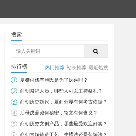
搜索
排行榜
热门推荐
站长推荐
最近热搜
夏桀讨伐有施氏是为了妺喜吗？
商朝祭祀人员，哪些人可以主持祭礼？
商朝历史断代，夏商分界有何考古依据？
后母戊鼎藏何秘密，铭文有何含义？
商朝历史文创产品，哪些最受欢迎好卖？
商朝青铜铸造工艺，失蜡法还是范铸法？