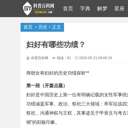
首页
字典
解梦
星座
首页
历史
正文
妇好有哪些功绩？
科普百科网
阅读：81
2026-05-21 09:06:19
商朝女将妇好的历史功绩探析**
第一段（开篇点题）
妇好是中国历史上第一位有明确记载的女性军事统
功绩涵盖军事、政治、祭祀三大领域：率军征战四
祭祀，沟通神权与王权，其事迹见于甲骨文与考古
锢”的刻板印象。