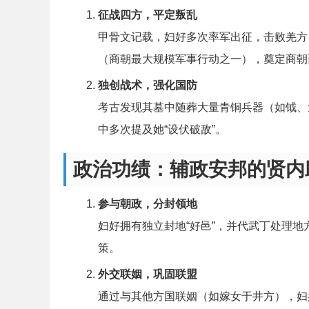
征战四方，平定叛乱
甲骨文记载，妇好多次率军出征，击败羌方
（商朝最大规模军事行动之一），奠定商朝
独创战术，强化国防
考古发现其墓中随葬大量青铜兵器（如钺、
中多次提及她“设伏破敌”。
政治功绩：辅政安邦的贤内
参与朝政，分封领地
妇好拥有独立封地“好邑”，并代武丁处理
策。
外交联姻，巩固联盟
通过与其他方国联姻（如嫁女于井方），妇