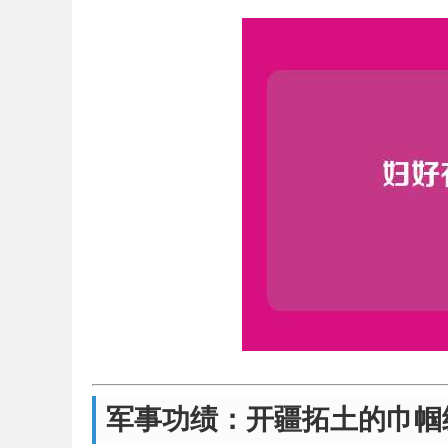
军事功绩：开疆拓土的巾帼