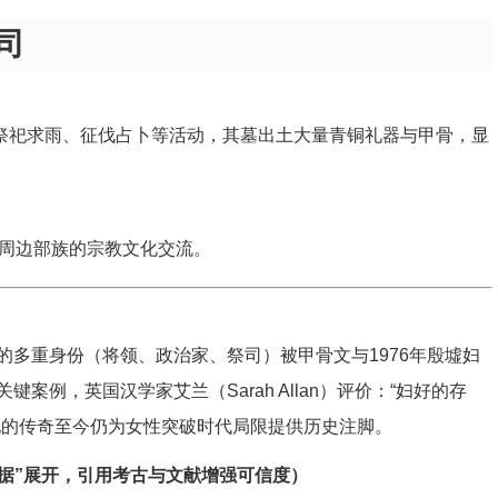
司
持祭祀求雨、征伐占卜等活动，其墓出土大量青铜礼器与甲骨，显
周边部族的宗教文化交流。
多重身份（将领、政治家、祭司）被甲骨文与1976年殷墟妇
例，英国汉学家艾兰（Sarah Allan）评价：“妇好的存
她的传奇至今仍为女性突破时代局限提供历史注脚。
据”展开，引用考古与文献增强可信度）