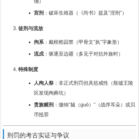
俑）
宫刑
：破坏生殖器（《尚书》提及"淫刑"）
徒刑与流放
拘系
：戴桎梏囚禁（甲骨文"执"字象形）
流戍
：驱逐至边疆（多见于对抗外族时）
特殊制度
人殉人祭
：非正式刑罚但具惩戒性（殷墟王陵
区发现殉葬坑）
贵族赎刑
：缴纳"馘（guó）"（战俘耳朵）或贝
币抵罪
刑罚的考古实证与争议