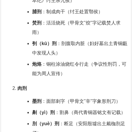
本纪》纣王杀九侯）
脯刑
：制成肉干（纣王处置鄂侯）
焚刑
：活活烧死（甲骨文"烄"字记载焚人求
雨）
刳（kū）刑
：剖腹取内脏（妇好墓出土青铜甗
中发现人头）
炮烙
：铜柱涂油烧红令行走（争议性刑罚，可
能为周人宣传）
肉刑
墨刑
：面部刺字（甲骨文"辛"字象形刑刀）
劓（yì）刑
：割鼻（商代青铜器铭文有记载）
刖（yuè）刑
：断足（安阳殷墟出土戴枷刖足