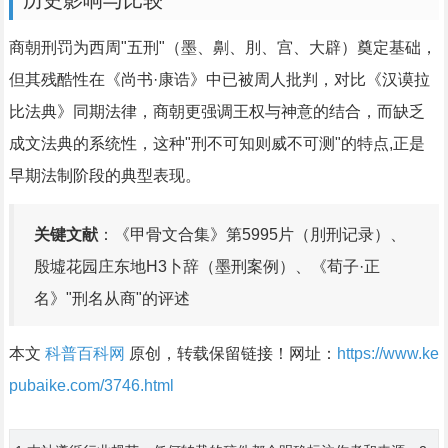
历史影响与比较
商朝刑罚为西周"五刑"（墨、劓、刖、宫、大辟）奠定基础，
但其残酷性在《尚书·康诰》中已被周人批判，对比《汉谟拉
比法典》同期法律，商朝更强调王权与神意的结合，而缺乏
成文法典的系统性，这种"刑不可知则威不可测"的特点,正是
早期法制阶段的典型表现。
关键文献
：《甲骨文合集》第5995片（刖刑记录）、
殷墟花园庄东地H3卜辞（墨刑案例）、《荀子·正
名》"刑名从商"的评述
本文
科普百科网
原创，转载保留链接！网址：
https://www.ke
pubaike.com/3746.html