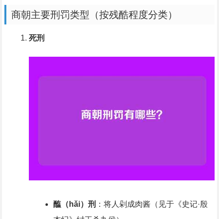
商朝主要刑罚类型（按残酷程度分类）
死刑
醢（hǎi）刑
：将人剁成肉酱（见于《史记·殷