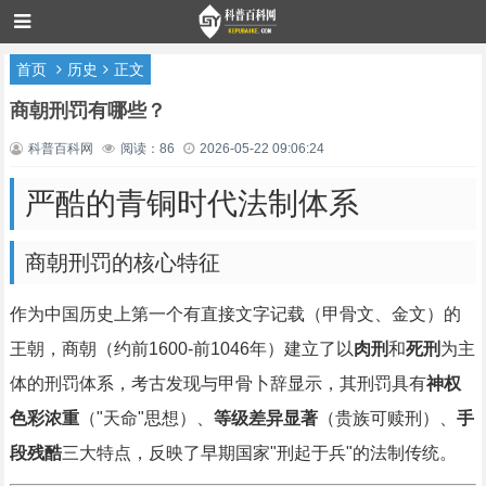
首页
历史
正文
商朝刑罚有哪些？
科普百科网
阅读：86
2026-05-22 09:06:24
严酷的青铜时代法制体系
商朝刑罚的核心特征
作为中国历史上第一个有直接文字记载（甲骨文、金文）的
王朝，商朝（约前1600-前1046年）建立了以
肉刑
和
死刑
为主
体的刑罚体系，考古发现与甲骨卜辞显示，其刑罚具有
神权
色彩浓重
（"天命"思想）、
等级差异显著
（贵族可赎刑）、
手
段残酷
三大特点，反映了早期国家"刑起于兵"的法制传统。