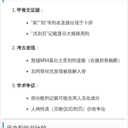
甲骨文证据
：
"劓""刖"等刑名直接出现于卜辞
"贞刖百"记载显示大规模用刑
考古发现
：
殷墟M54墓出土受刖刑遗骸（右腿胫骨截断）
后冈祭祀坑发现被肢解人骨
学术争议
：
部分酷刑记载可能含周人丑化成分
人殉性质（宗教仪式/刑罚）仍有争论