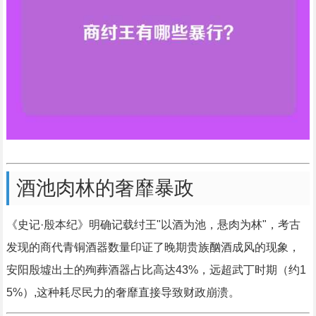
酒池肉林的奢靡暴政
《史记·殷本纪》明确记载纣王"以酒为池，悬肉为林"，考古
发现的商代青铜酒器数量印证了晚期贵族酗酒成风的现象，
安阳殷墟出土的殉葬酒器占比高达43%，远超武丁时期（约1
5%）,这种耗尽民力的奢靡直接导致财政崩溃。