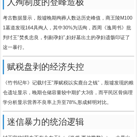
人殉制度的登峰造极
考古数据显示，殷墟晚期殉葬人数达历史峰值，商王陵M100
1墓道发现164具殉人，其中30%为活殉，西周《逸周书》批
判纣王"焚炙忠良，刳剔孕妇",妇好墓出土的孕妇遗骸印证了
这一暴行。
赋税盘剥的经济失控
《竹书纪年》记载纣王"厚赋税以实鹿台之钱"，殷墟发现的粮
仓遗址显示，晚期仓储容量较中期扩大3倍，而平民区骨病理
学分析显示营养不良率上升至78%,形成鲜明对比。
迷信暴力的统治逻辑