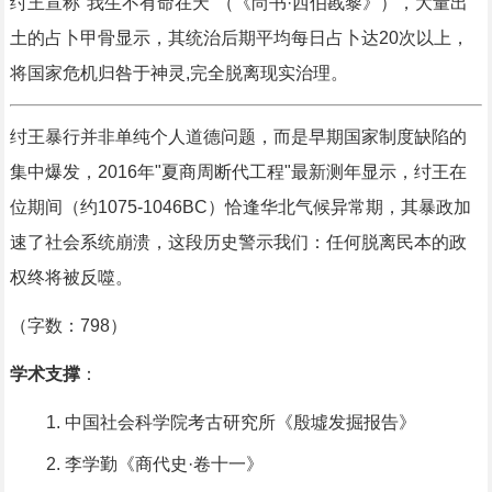
纣王宣称"我生不有命在天"（《尚书·西伯戡黎》），大量出
土的占卜甲骨显示，其统治后期平均每日占卜达20次以上，
将国家危机归咎于神灵,完全脱离现实治理。
纣王暴行并非单纯个人道德问题，而是早期国家制度缺陷的
集中爆发，2016年"夏商周断代工程"最新测年显示，纣王在
位期间（约1075-1046BC）恰逢华北气候异常期，其暴政加
速了社会系统崩溃，这段历史警示我们：任何脱离民本的政
权终将被反噬。
（字数：798）
学术支撑
：
中国社会科学院考古研究所《殷墟发掘报告》
李学勤《商代史·卷十一》