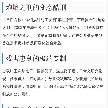
炮烙之刑的变态酷刑
《吕氏春秋》详细描述纣王发明"铜柱涂膏，下燃炭火"的炮烙
之刑，2003年殷墟王陵区出土的碳化人骨显示，部分遗骸存
在严重灼烧痕迹，与文献记载相互印证，这种公开处决手段
旨在震慑反对者,反而激化社会矛盾。
残害忠良的极端专制
史载纣王诛杀比干、囚禁箕子、逼走微子启，甲骨文研究发
现，商末贞人（祭司集团）数量锐减60%，反映知识阶层遭
系统性清洗，周原甲骨H11:84片记载"纣醢九侯",证实诸侯被
制成肉酱的暴行。