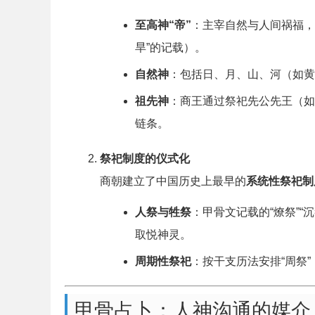
至高神“帝”
：主宰自然与人间祸福，
旱”的记载）。
自然神
：包括日、月、山、河（如黄
祖先神
：商王通过祭祀先公先王（如
链条。
祭祀制度的仪式化
商朝建立了中国历史上最早的
系统性祭祀制
人祭与牲祭
：甲骨文记载的“燎祭”
取悦神灵。
周期性祭祀
：按干支历法安排“周祭
甲骨占卜：人神沟通的媒介