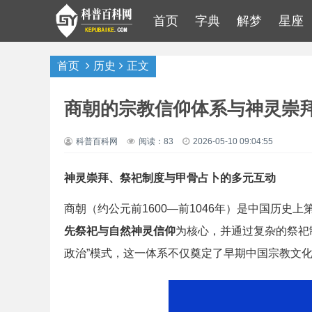
首页
字典
解梦
星座
首页
历史
正文
商朝的宗教信仰体系与神灵崇
科普百科网
阅读：83
2026-05-10 09:04:55
神灵崇拜、祭祀制度与甲骨占卜的多元互动
商朝（约公元前1600—前1046年）是中国历史
先祭祀与自然神灵信仰
为核心，并通过复杂的祭祀
政治”模式，这一体系不仅奠定了早期中国宗教文化