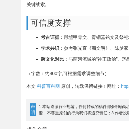
关键线索。
可信度支撑
考古证据
：殷墟甲骨文、青铜器铭文及祭祀
学术共识
：参考张光直《商文明》、陈梦家
跨文化对比
：与两河流域的“神王政治”、
（字数：约800字,可根据需求调整细节）
本文
科普百科网
原创，转载保留链接！网址：
htt
声
1.本站遵循行业规范，任何转载的稿件都会明确标
明
源，不尊重原创的行为我们将追究责任；3.作者投