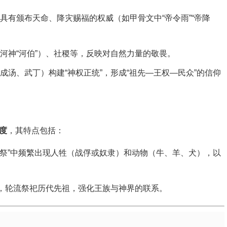
具有颁布天命、降灾赐福的权威（如甲骨文中“帝令雨”“帝降
河神“河伯”）、社稷等，反映对自然力量的敬畏。
成汤、武丁）构建“神权正统”，形成“祖先—王权—民众”的信仰
度
，其特点包括：
“沉祭”中频繁出现人牲（战俘或奴隶）和动物（牛、羊、犬），以
”，轮流祭祀历代先祖，强化王族与神界的联系。