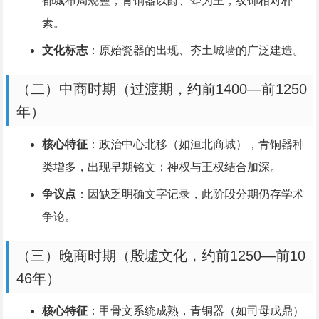
都城布局规整，青铜器以爵、斝为主，纹饰相对朴
素。
文化标志
：原始瓷器的出现、夯土城墙的广泛建造。
（二）中商时期（过渡期，约前1400—前1250
年）
核心特征
：政治中心北移（如洹北商城），青铜器种
类增多，出现早期铭文；神权与王权结合加深。
争议点
：因缺乏明确文字记录，此阶段分期仍存学术
争论。
（三）晚商时期（殷墟文化，约前1250—前10
46年）
核心特征
：甲骨文系统成熟，青铜器（如司母戊鼎）