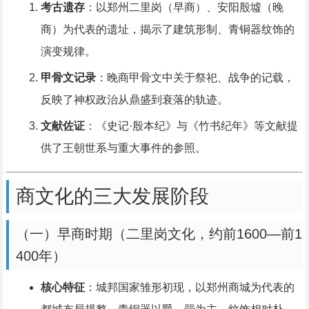
考古遗存
：以郑州二里岗（早商）、安阳殷墟（晚
商）为代表的遗址，揭示了建筑形制、青铜器纹饰的
演变规律。
甲骨文记录
：晚商甲骨文中关于祭祀、战争的记载，
反映了神权政治从鼎盛到衰落的轨迹。
文献佐证
：《史记·殷本纪》与《竹书纪年》等文献提
供了王朝世系与重大事件的参照。
商文化的三大发展阶段
（一）早商时期（二里岗文化，约前1600—前1
400年）
核心特征
：城邦国家雏形初现，以郑州商城为代表的