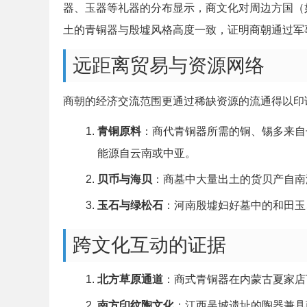
器、玉器等礼器的分布显示，商文化对周边方国（
土的青铜器与殷墟风格高度一致，证明商朝通过军
远距离贸易与资源网络
商朝的经济交流范围更通过稀缺资源的流通得以印
青铜原料
：商代青铜器所需的铜、锡多来自
能源自云南或中亚。
贝币与海贝
：商墓中大量出土的货贝产自南
玉石与绿松石
：河南殷墟妇好墓中的和田玉
跨文化互动的证据
北方草原通道
：商式青铜器在内蒙古夏家店
南方印纹陶文化
：江西吴城遗址的陶器兼具