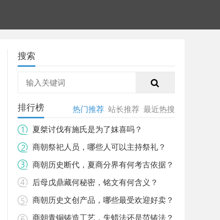
搜索
排行榜
热门推荐
站长推荐
最近热搜
夏桀讨伐有施氏是为了妺喜吗？
商朝祭祀人员，哪些人可以主持祭礼？
商朝历史断代，夏商分界有何考古依据？
后母戊鼎藏何秘密，铭文有何含义？
商朝历史文创产品，哪些最受欢迎好卖？
商朝青铜铸造工艺，失蜡法还是范铸法？