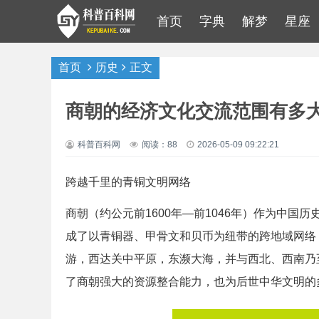
首页
字典
解梦
星座
首页
历史
正文
商朝的经济文化交流范围有多
科普百科网
阅读：88
2026-05-09 09:22:21
跨越千里的青铜文明网络
商朝（约公元前1600年—前1046年）作为中
成了以青铜器、甲骨文和贝币为纽带的跨地域网络
游，西达关中平原，东濒大海，并与西北、西南乃
了商朝强大的资源整合能力，也为后世中华文明的