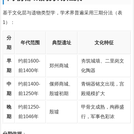
基于文化层与遗物类型学，学术界普遍采用三期分法（表
1）：
分
年代范围
典型遗址
文化特征
期
早
约前1600-
夯筑城墙、二里岗文
郑州商城
期
前1400年
化陶器
中
约前1400-
偃师商城、
青铜器铭文出现，宫
期
前1250年
殷墟初期
殿规模扩大
晚
约前1250-
甲骨文成熟，殉葬盛
殷墟
期
前1046年
行，军事色彩浓
分期依据
：