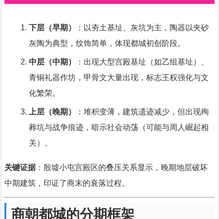
下层（早期）
：以夯土基址、灰坑为主，陶器以夹砂
灰陶为典型，纹饰简单，体现都城初创阶段。
中层（中期）
：出现大型宫殿基址（如乙组基址）、
青铜礼器作坊，甲骨文大量出现，标志王权强化与文
化繁荣。
上层（晚期）
：堆积变薄，建筑遗迹减少，但出现殉
葬坑与战争痕迹，暗示社会动荡（可能与周人崛起相
关）。
关键证据
：殷墟小屯宫殿区的叠压关系显示，晚期地层破坏
中期建筑，印证了商末的衰落过程。
商朝都城的分期框架