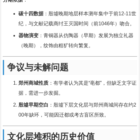
碳十四数据
：殷墟晚期地层样本测年集中于前12-11世
纪，与文献记载商纣王灭国时间（前1046年）吻合。
器物演变
：青铜器从仿陶器（早期）发展为独立礼器
（晚期），纹饰由粗犷转向繁复。
争议与未解问题
郑州商城性质
：有学者认为其是“亳都”，但缺乏文字证
据，需进一步发掘。
殷墟早期空白
：殷墟下层文化层与郑州商城间存在约2
00年缺环，可能因迁都或考古盲区所致。
文化层堆积的历史价值