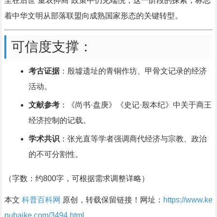
至在后世“重农抑商”政策中仍见端倪，这一阶段的探索，标志
着中华文明从部落联盟向成熟国家形态的关键转型。
可信度支撑：
考古证据
：殷墟遗址的青铜作坊、甲骨文记录的经济
活动。
文献参考
：《尚书·盘庚》《史记·殷本纪》中关于商王
经济控制的记载。
学术共识
：张光直等学者强调商代经济与宗教、政治
的不可分割性。
（字数：约800字，可根据需求调整详略）
本文
科普百科网
原创，转载保留链接！网址：
https://www.ke
pubaike.com/3494.html