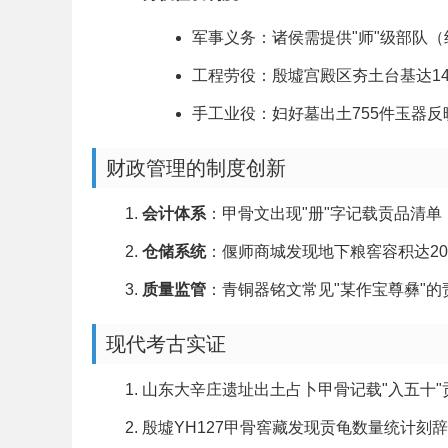
军事义务：诸侯需提供"师"级部队（约
工程劳役：殷墟宫殿区夯土台基达1
手工业役：妇好墓出土755件玉器
财政管理的制度创新
会计体系
：甲骨文出现"册"字记载贡品清
仓储系统
：偃师商城发现地下粮窖容积达20
质量监管
：青铜器铭文常见"某作宝尊彝"的
现代考古实证
山东大辛庄遗址出土占卜甲骨记载"入五十"
殷墟YH127甲骨窖藏发现贡龟数量统计刻辞