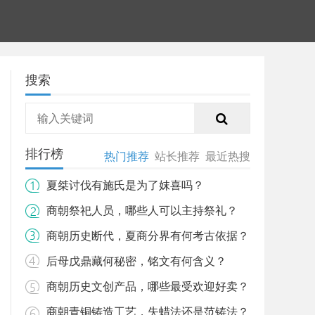
搜索
排行榜
热门推荐
站长推荐
最近热搜
夏桀讨伐有施氏是为了妺喜吗？
商朝祭祀人员，哪些人可以主持祭礼？
商朝历史断代，夏商分界有何考古依据？
后母戊鼎藏何秘密，铭文有何含义？
商朝历史文创产品，哪些最受欢迎好卖？
商朝青铜铸造工艺，失蜡法还是范铸法？