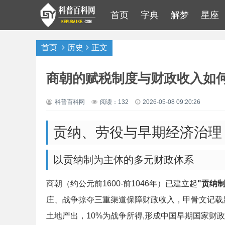
首页
字典
解梦
星座
首页
历史
正文
商朝的赋税制度与财政收入如
科普百科网
阅读：132
2026-05-08 09:20:26
贡纳、劳役与早期经济治理
以贡纳制为主体的多元财政体系
商朝（约公元前1600-前1046年）已建立起
"贡纳
庄、战争掠夺三重渠道保障财政收入，甲骨文记载显
土地产出，10%为战争所得,形成中国早期国家财