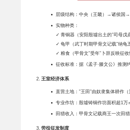
层级结构：中央（王畿）→诸侯国→
实物种类：
✓ 青铜器（安阳殷墟出土的"司母戊鼎
✓ 龟甲（武丁时期甲骨文记载"纳龟
✓ 粮食（甲骨文"受年"卜辞反映征
征收标准：据《孟子·滕文公》推测约
王室经济体系
直营土地："王田"由奴隶集体耕作
专业作坊：殷墟铸铜作坊面积超1万㎡
田猎收入：甲骨文记载商王一次田猎可
劳役征发制度