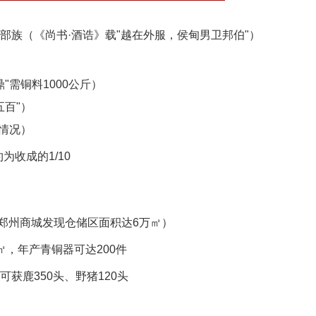
部族（《尚书·酒诰》载"越在外服，侯甸男卫邦伯"）
"需铜料1000公斤）
五百"）
收情况）
为收成的1/10
（郑州商城发现仓储区面积达6万㎡）
，年产青铜器可达200件
获鹿350头、野猪120头