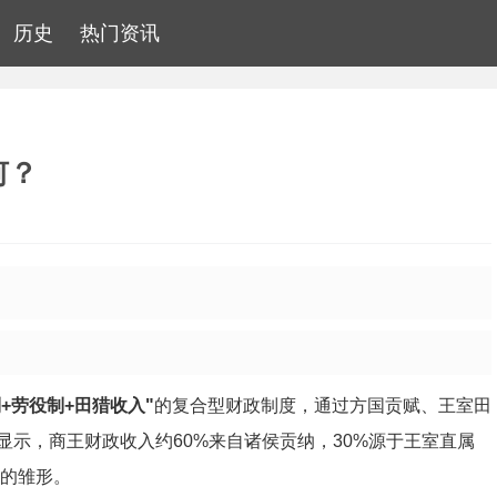
历史
热门资讯
何？
制+劳役制+田猎收入"
的复合型财政制度，通过方国贡赋、王室田
示，商王财政收入约60%来自诸侯贡纳，30%源于王室直属
政的雏形。