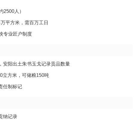
2500人）
4万平方米，需百万工日
反映专业匠户制度
单，安阳出土朱书玉戈记录贡品数量
0立方米，可储粮150吨
责任制标记
贡纳记录