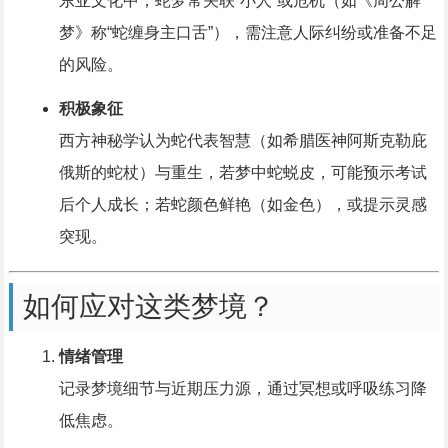
东亚文化中，蛇梦常关联“小人”或危机（如《周公解
梦》称“蛇缠身主口舌”），需注意人际纠纷或准备不足
的风险。
积极象征
西方神秘学认为蛇代表智慧（如希腊医神阿斯克勒庇
俄斯的蛇杖）与重生，若梦中蛇蜕皮，可能预示考试
后个人成长；若蛇颜色鲜艳（如金色），或提示灵感
突现。
如何应对这类梦境？
情绪管理
记录梦境细节与近期压力源，通过冥想或呼吸练习降
低焦虑。