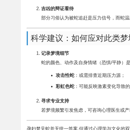
吉凶的辩证看待
部分习俗认为被蛇追赶是压力信号，而蛇温
科学建议：如何应对此类梦
记录梦境细节
蛇的颜色、动作及自身情绪（恐惧/平静）
攻击性蛇
：或需排查近期压力源；
彩虹色蛇
：可能反映激素变化导致的
寻求专业支持
若梦境频繁引发焦虑，可咨询心理医生或产
孕妇梦见蛇并无统一答案,但通过心理学与文化的