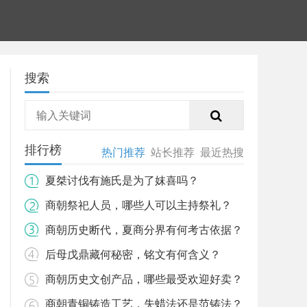
搜索
排行榜
热门推荐
站长推荐
最近热搜
夏桀讨伐有施氏是为了妺喜吗？
商朝祭祀人员，哪些人可以主持祭礼？
商朝历史断代，夏商分界有何考古依据？
后母戊鼎藏何秘密，铭文有何含义？
商朝历史文创产品，哪些最受欢迎好卖？
商朝青铜铸造工艺，失蜡法还是范铸法？