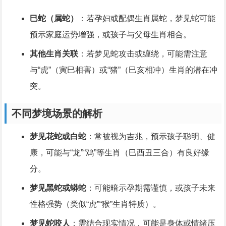
巳蛇（属蛇）
：若孕妇或配偶生肖属蛇，梦见蛇可能
预示家庭运势增强，或孩子与父母生肖相合。
其他生肖关联
：若梦见蛇攻击或缠绕，可能需注意
与“虎”（寅巳相害）或“猪”（巳亥相冲）生肖的潜在冲
突。
不同梦境场景的解析
梦见花蛇或白蛇
：常被视为吉兆，预示孩子聪明、健
康，可能与“龙”“鸡”等生肖（巳酉丑三合）有良好缘
分。
梦见黑蛇或蟒蛇
：可能暗示孕期需谨慎，或孩子未来
性格强势（类似“虎”“猴”生肖特质）。
梦见蛇咬人
：需结合现实情况，可能是身体或情绪压