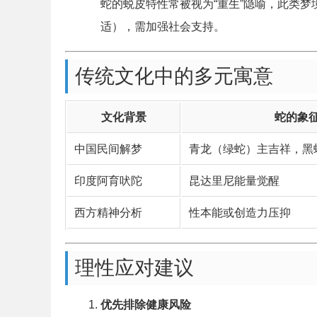
蛇的蜕皮特性常被视为“重生”隐喻，此类
适），需加强社会支持。
传统文化中的多元寓意
文化背景
蛇的象
中国民间解梦
青龙（绿蛇）主吉祥，黑
印度阿育吠陀
昆达里尼能量觉醒
西方精神分析
性本能或创造力压抑
理性应对建议
优先排除健康风险