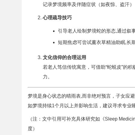
记录梦境频率及伴随症状（如夜惊、盗汗）
心理疏导技巧
引导老人绘制梦境蛇的形态,通过叙
短期焦虑可尝试薰衣草精油助眠,长
文化信仰的合理运用
若老人笃信传统寓意，可借助“蛇蜕皮”的
力。
梦境是身心状态的晴雨表,而非绝对预言，子女应
如梦境持续1个月以上并影响生活，建议寻求专业
（注：文中引用可补充具体研究如《Sleep Medici
度）