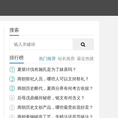
搜索
排行榜
热门推荐
站长推荐
最近热搜
夏桀讨伐有施氏是为了妺喜吗？
商朝祭祀人员，哪些人可以主持祭礼？
商朝历史断代，夏商分界有何考古依据？
后母戊鼎藏何秘密，铭文有何含义？
商朝历史文创产品，哪些最受欢迎好卖？
商朝青铜铸造工艺，失蜡法还是范铸法？