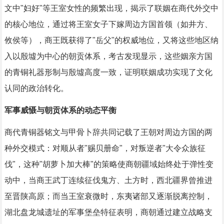
文中"妇好"等王室女性的频繁出现，揭示了联姻在商代外交中
的核心地位，通过将王室女子下嫁周边方国首领（如井方、
攸侯等），商王既获得了"岳父"的权威地位，又将这些地区纳
入以殷墟为中心的朝贡体系，考古发现显示，这些姻亲方国
的青铜礼器形制与殷墟高度一致，证明联姻成功实现了文化
认同的政治转化。
军事威慑与朝贡体系的动态平衡
商代青铜器铭文与甲骨卜辞共同记载了王朝对周边方国的两
种外交模式：对顺从者"赐贝册命"，对叛逆者"大令众族征
伐"，这种"胡萝卜加大棒"的策略使商朝疆域始终处于弹性变
动中，当商王武丁连续征伐鬼方、土方时，西北疆界曾推进
至晋陕高原；而当王室衰微时，东夷诸部又逐渐脱离控制，
湖北盘龙城遗址的军事堡垒特征表明，商朝通过建立战略支