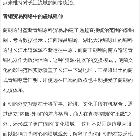
点来维持对长江流域的间接统治。
青铜贸易网络中的疆域延伸
商朝通过垄断青铜原料贸易,构建了远超直接统治范围的影响
圈，考古数据显示，江西瑞昌铜岭、湖北大冶铜绿山的铜料
通过长江水道源源不断运往中原，而商王朝则向南方输送青
铜礼器作为政治信物，这种"资源-礼器"的交换模式，使商文
化的影响范围实际覆盖了长江中下游地区，三星堆出土的商
式青铜尊罍证明，即使远在巴蜀的政权也主动接受了商朝的
礼仪体系。
商朝的外交智慧在于将军事、经济、文化手段有机整合，通
过建立"内服-外服"的差序格局，商人在直接控制的"王畿"之
外，还形成了更广阔的"文化疆域"，这种不以固定边界为限，
而以影响力为核心的疆域观念，解释了为何商朝能在缺乏现