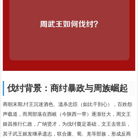
伐纣背景：商纣暴政与周族崛起
商朝末期,纣王沉迷酒色、滥杀忠臣（如比干剖心），百姓怨
声载道，而周部落在西岐（今陕西一带）逐渐壮大，周文王
姬昌推行仁政，广纳贤才，为伐纣奠定基础，文王去世后，
其子武王姬发继承遗志，联合庸、蜀、羌等部族，形成反商