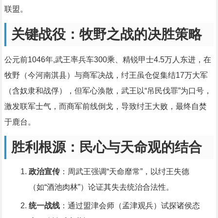
联盟。
关键战役：牧野之战的决胜策略
公元前1046年,武王率兵车300乘、精锐甲士4.5万人东进，在
牧野（今河南淇县）与商军决战，纣王虽仓促集结17万大军
（含奴隶和战俘），但军心涣散，武王以“吊民伐罪”为口号，
激发联军士气，而商军前线倒戈，导致纣王大败，最终自焚
于鹿台。
胜利根源：民心与天命观的结合
政治宣传
：周武王强调“天命靡常”，以纣王失德
（如“酒池肉林”）论证其失去统治合法性。
统一战线
：通过盟津会师（孟津观兵）试探诸侯态