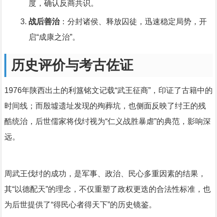
度，确认反商共识。
战后善治
：分封诸侯、释放囚徒，迅速稳定局势，开
启“成康之治”。
历史评价与考古佐证
1976年陕西出土的利簋铭文记载“武王征商”，印证了古籍中的
时间线；而殷墟遗址发现的殉葬坑，也侧面反映了纣王的残
酷统治，后世儒家将伐纣视为“仁义战胜暴虐”的典范，影响深
远。
周武王伐纣的成功，是军事、政治、民心多重因素的结果，
其“以德配天”的理念，不仅重塑了政权更迭的合法性标准，也
为后世提供了“得民心者得天下”的历史镜鉴。