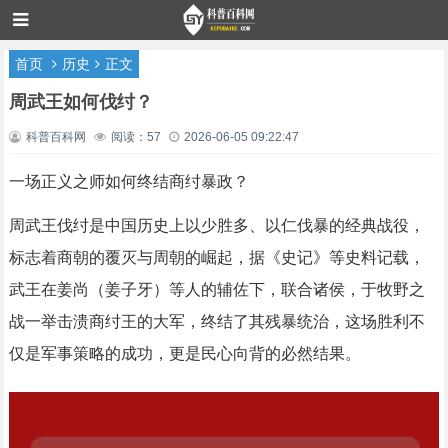
首页
历史
正文
周武王如何伐纣？
科普百科网
阅读：57
2026-06-05 09:22:47
一场正义之师如何终结商纣暴政？
周武王伐纣是中国历史上以少胜多、以仁伐暴的经典战役，
标志着商朝的覆灭与周朝的崛起，据《史记》等史料记载，
武王在姜尚（姜子牙）等人的辅佐下，联合诸侯，于牧野之
战一举击溃商纣王的大军，终结了其残暴统治，这场胜利不
仅是军事策略的成功，更是民心向背的必然结果。